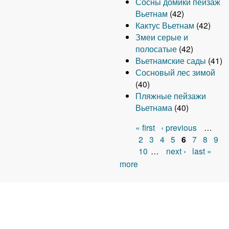
Сосны домики пейзаж
Вьетнам
(42)
Кактус Вьетнам
(42)
Змеи серые и
полосатые
(42)
Вьетнамские сады
(41)
Сосновый лес зимой
(40)
Пляжные пейзажи
Вьетнама
(40)
« first
‹ previous
…
P
2
3
4
5
6
7
8
9
10
…
next ›
last »
a
more
g
e
s