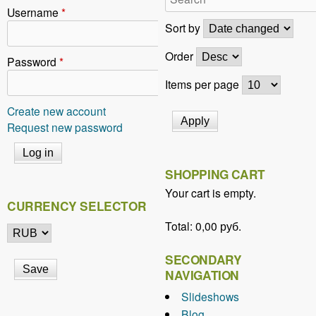
r
Username
*
e
Sort by
h
Order
Password
*
e
Items per page
r
Create new account
e
Request new password
SHOPPING CART
Your cart is empty.
CURRENCY SELECTOR
Total:
0,00 руб.
SECONDARY
NAVIGATION
Slideshows
Blog