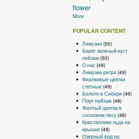
flower
More
POPULAR CONTENT
Лимузин
(50)
Берег зеленый куст
пейзаж
(50)
О нас
(49)
Лимузин ретро
(49)
Фиалковые цветки
степные
(49)
Болото в Сибири
(49)
Порт пейзаж
(49)
Жёлтый цветок в
сосновом лесу
(48)
Кристаллики льда на
крышке
(48)
Озерный вид на