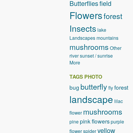
Butterflies
field
Flowers
forest
Insects
lake
Landscapes
mountains
mushrooms
Other
river
sunset / sunrise
More
TAGS PHOTO
butterfly
bug
forest
fly
landscape
lilac
mushrooms
flower
pink flowers
pine
purple
yellow
flower
spider