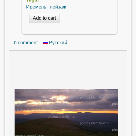
Иремель
пейзаж
0
comment
Русский