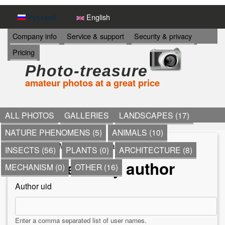
Skip
Русский
English
to
И
Company info
Service & support
Security & privacy
Н
main
Pricing
Ф
content
О
Photo-treasure
Р
amateur photos at a great price
М
А
Ц
И
ALL PHOTOS
GALLERIES
LANDSCAPES (17)
Я
NATURE PHENOMENS (5)
ANIMALS (10)
->
Home
» More items by author
INSECTS (56)
PLANTS (0)
ARCHITECTURE (8)
Y
More items by author
MECHANISM (0)
OTHER (16)
o
Author uid
u
a
Enter a comma separated list of user names.