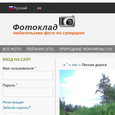
Русский
English
Фотоклад
любительские фото по суперцене
ВСЕ ФОТО
ПЕЙЗАЖИ (272)
ПРИРОДНЫЕ ФЕНОМЕНЫ (10)
ВХОД НА САЙТ
->
*
»
лес
» Лесная дорога
Имя пользователя
*
В
ы
з
Пароль
*
д
е
Регистрация
Забыли пароль?
с