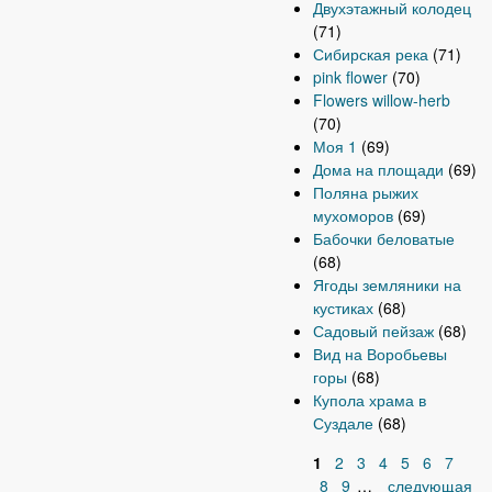
Двухэтажный колодец
(71)
Сибирская река
(71)
pink flower
(70)
Flowers willow-herb
(70)
Моя 1
(69)
Дома на площади
(69)
Поляна рыжих
мухоморов
(69)
Бабочки беловатые
(68)
Ягоды земляники на
кустиках
(68)
Садовый пейзаж
(68)
Вид на Воробьевы
горы
(68)
Купола храма в
Суздале
(68)
1
2
3
4
5
6
7
С
8
9
…
следующая