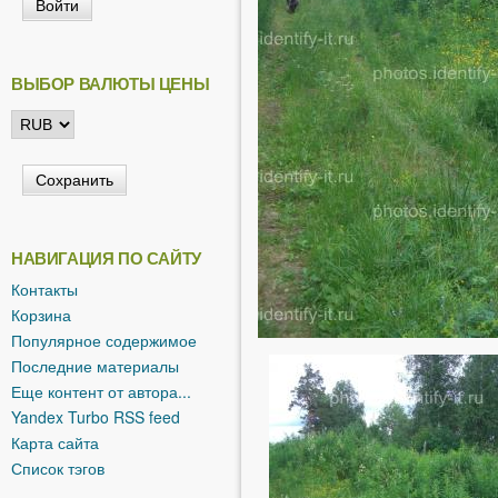
ь
ВЫБОР ВАЛЮТЫ ЦЕНЫ
НАВИГАЦИЯ ПО САЙТУ
Контакты
Корзина
Популярное содержимое
Последние материалы
Еще контент от автора...
Yandex Turbo RSS feed
Карта сайта
Список тэгов