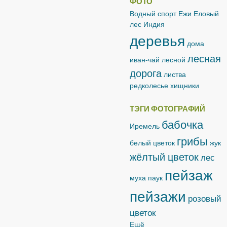
ФОТО
Водный спорт
Ежи
Еловый
лес
Индия
деревья
дома
лесная
иван-чай лесной
дорога
листва
редколесье
хищники
ТЭГИ ФОТОГРАФИЙ
бабочка
Иремель
грибы
белый цветок
жук
жёлтый цветок
лес
пейзаж
муха
паук
пейзажи
розовый
цветок
Ещё