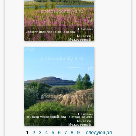
Пейзажи
Заросли иван-чая на фоне озера
Пейзажи
Межозерный
Пейзажи
Пейзажи Межозерный: вид на отвал карьера рядом с озером
Пейзажи
Межозерный
1
2
3
4
5
6
7
8
9
следующая