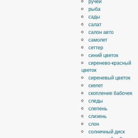
ручей
рыба
сады
салат
салон авто
самолет
сеттер
синий цветок
сиренево-красный
цветок
сиреневый цветок
скелет
скопление бабочек
следы
слепень
слизень
слон
солнечный диск