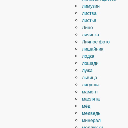
лимузин
листва
листья
Лицо
личинка
Личное фото
лишайник
лодка
лошади
лужа
львица
лягушка
мамонт
маслята
мёд
медведь
минерал
моллюски