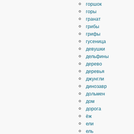
горшок
горы
гранат
грибы
грифы
гусеница
девушки
дельфины
дерево
деревья
джунгли
динозавр
дольмен
дом
дорога
ёж
ели
ель