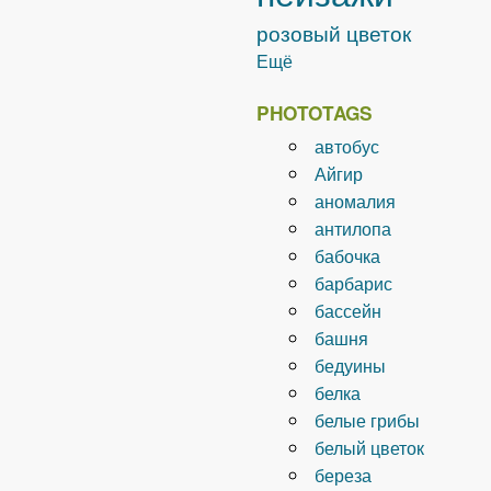
розовый цветок
Ещё
PHOTOTAGS
автобус
Айгир
аномалия
антилопа
бабочка
барбарис
бассейн
башня
бедуины
белка
белые грибы
белый цветок
береза