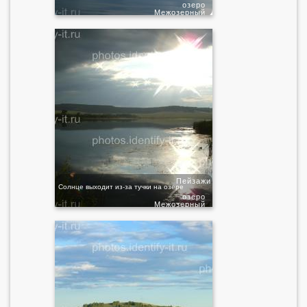
озеро
Межозерный
Пейзажи
Солнце выходит из-за тучки на озере
озеро
Межозерный