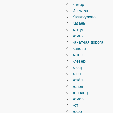
инжир
Иремель
Казаккулово
Казань
кактус
камни
канатная дорога
Капова
катер
клевер
клещ
клоп
козёл
колея
колодец
комар
кот
кофе