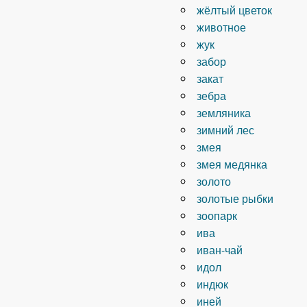
жёлтый цветок
животное
жук
забор
закат
зебра
земляника
зимний лес
змея
змея медянка
золото
золотые рыбки
зоопарк
ива
иван-чай
идол
индюк
иней