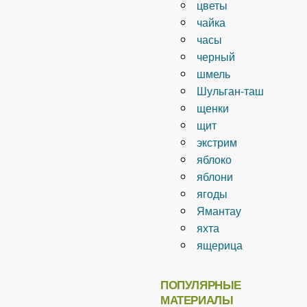
цветы
чайка
часы
черный
шмель
Шульган-таш
щенки
щит
экстрим
яблоко
яблони
ягоды
Ямантау
яхта
ящерица
ПОПУЛЯРНЫЕ
МАТЕРИАЛЫ