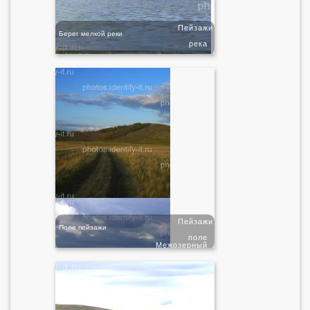
Пейзажи
Берег мелкой реки
река
Пейзажи
Поле пейзажи
поле
Межозерный