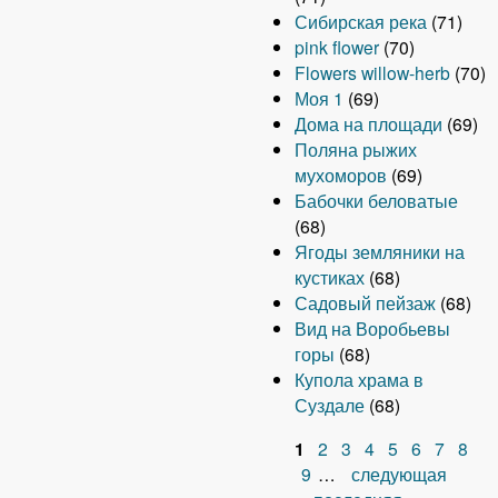
Сибирская река
(71)
pink flower
(70)
Flowers willow-herb
(70)
Моя 1
(69)
Дома на площади
(69)
Поляна рыжих
мухоморов
(69)
Бабочки беловатые
(68)
Ягоды земляники на
кустиках
(68)
Садовый пейзаж
(68)
Вид на Воробьевы
горы
(68)
Купола храма в
Суздале
(68)
1
2
3
4
5
6
7
8
С
9
…
следующая