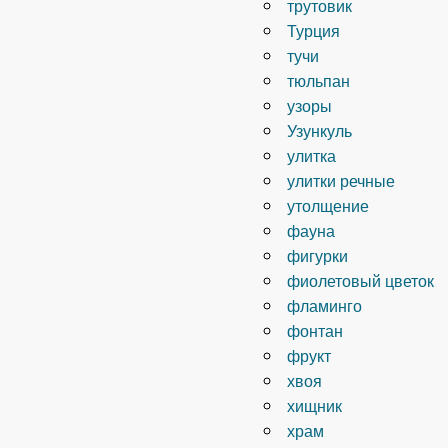
трутовик
Турция
тучи
тюльпан
узоры
Узункуль
улитка
улитки речные
утолщение
фауна
фигурки
фиолетовый цветок
фламинго
фонтан
фрукт
хвоя
хищник
храм