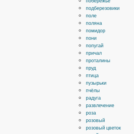
побережье
подберезовики
поле
поляна
помидор
пони
попугай
причал
проталины
пруд
птица
пузырьки
пчёлы
радуга
развлечение
роза
розовый
розовый цветок