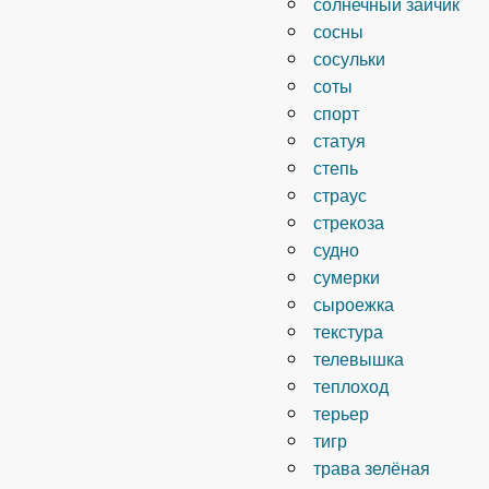
солнечный зайчик
сосны
сосульки
соты
спорт
статуя
степь
страус
стрекоза
судно
сумерки
сыроежка
текстура
телевышка
теплоход
терьер
тигр
трава зелёная