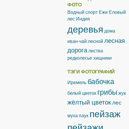
ФОТО
Водный спорт
Ежи
Еловый
лес
Индия
деревья
дома
лесная
иван-чай лесной
дорога
листва
редколесье
хищники
ТЭГИ ФОТОГРАФИЙ
бабочка
Иремель
грибы
белый цветок
жук
жёлтый цветок
лес
пейзаж
муха
паук
пейзажи