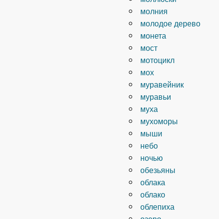
молния
молодое дерево
монета
мост
мотоцикл
мох
муравейник
муравьи
муха
мухоморы
мыши
небо
ночью
обезьяны
облака
облако
облепиха
озеро