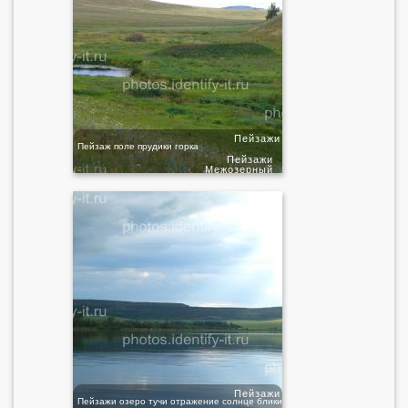
Пейзажи
Пейзаж поле прудики горка
Пейзажи
Межозерный
Пейзажи
Пейзажи озеро тучи отражение солнце блики