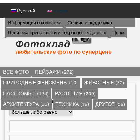
Перейти
Русский
English
к
И
Информация о компании
Сервис и поддержка
Н
основному
Политика приватности и сохранности данных
Цены
Ф
содержанию
О
Фотоклад
Р
любительские фото по суперцене
М
А
Ц
И
ВСЕ ФОТО
ПЕЙЗАЖИ (272)
Я
ПРИРОДНЫЕ ФЕНОМЕНЫ (10)
ЖИВОТНЫЕ (72)
->
*
»
пейзажи
»
НАСЕКОМЫЕ (124)
РАСТЕНИЯ (200)
В
Количество комментариев
АРХИТЕКТУРА (33)
ТЕХНИКА (19)
ДРУГОЕ (56)
ы
з
д