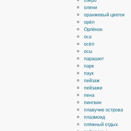
олени
оранжевый цветок
орёл
Орлёнок
оса
осёл
осы
парашют
парк
паук
пейзаж
пейзажи
пена
пингвин
плавучие острова
плазмоид
пляжный отдых