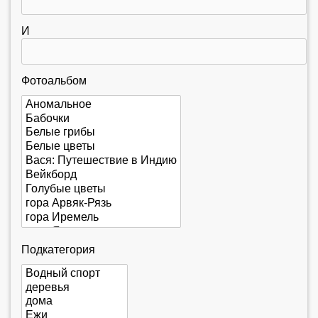
е
с
И
ь
Фотоальбом
Подкатегория