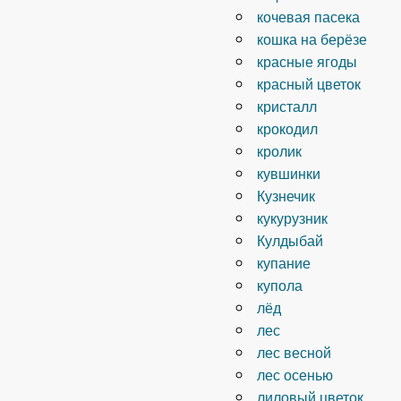
кочевая пасека
кошка на берёзе
красные ягоды
красный цветок
кристалл
крокодил
кролик
кувшинки
Кузнечик
кукурузник
Кулдыбай
купание
купола
лёд
лес
лес весной
лес осенью
лиловый цветок