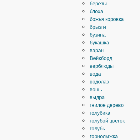
березы
блоха
божья коровка
брызги
бузина
букашка
варан
Вейкборд
верблюды
вода
водолаз
вошь
выдра
гнилое дерево
голубика
голубой цветок
голубь
горнолыжка