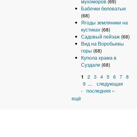
мухоморов
(69)
Бабочки беловатые
(68)
Ягоды земляники на
кустиках
(68)
Садовый пейзаж
(68)
Вид на Воробьевы
горы
(68)
Купола храма в
Суздале
(68)
1
2
3
4
5
6
7
8
С
9
…
следующая
›
последняя »
т
ещё
р
а
н