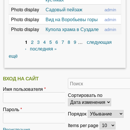
Photo display
Садовый пейзаж
admin
Photo display
Вид на Воробьевы горы
admin
Photo display
Купола храма в Суздале
admin
1
2
3
4
5
6
7
8
9
…
следующая
С
›
последняя »
ещё
т
р
а
ВХОД НА САЙТ
н
Имя пользователя
*
Сортировать по
и
ц
Пароль
*
Порядок
ы
Items per page
Регистрация