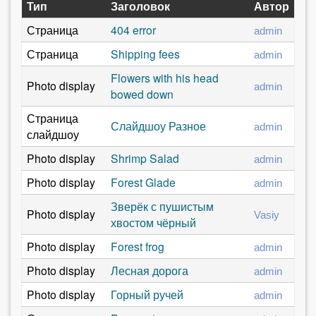
з
Тип
Заголовок
Автор
а
д
я
Страница
404 error
admin
в
е
Страница
Shipping fees
admin
к
с
Flowers with his head
л
Photo display
admin
bowed down
ь
а
Страница
д
Слайдшоу Разное
admin
слайдшоу
к
а
Photo display
Shrimp Salad
admin
)
Photo display
Forest Glade
admin
Зверёк с пушистым
Photo display
Vasiy
хвостом чёрный
Photo display
Forest frog
admin
Photo display
Лесная дорога
admin
Photo display
Горный ручей
admin