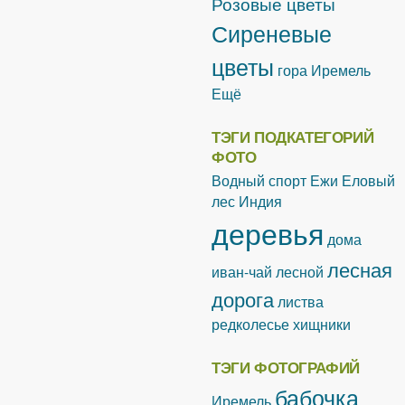
Розовые цветы
Сиреневые
цветы
гора Иремель
Ещё
ТЭГИ ПОДКАТЕГОРИЙ
ФОТО
Водный спорт
Ежи
Еловый
лес
Индия
деревья
дома
лесная
иван-чай лесной
дорога
листва
редколесье
хищники
ТЭГИ ФОТОГРАФИЙ
бабочка
Иремель