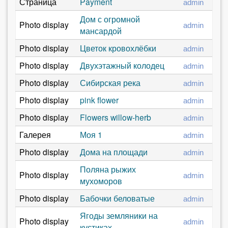
Страница
Payment
admin
Дом с огромной
Photo display
admin
мансардой
Photo display
Цветок кровохлёбки
admin
Photo display
Двухэтажный колодец
admin
Photo display
Сибирская река
admin
Photo display
pink flower
admin
Photo display
Flowers willow-herb
admin
Галерея
Моя 1
admin
Photo display
Дома на площади
admin
Поляна рыжих
Photo display
admin
мухоморов
Photo display
Бабочки беловатые
admin
Ягоды земляники на
Photo display
admin
кустиках