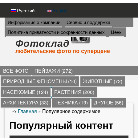
Перейти
Русский
English
к
И
Информация о компании
Сервис и поддержка
Н
основному
Политика приватности и сохранности данных
Цены
Ф
содержанию
О
Фотоклад
Р
любительские фото по суперцене
М
А
Ц
И
ВСЕ ФОТО
ПЕЙЗАЖИ (272)
Я
ПРИРОДНЫЕ ФЕНОМЕНЫ (10)
ЖИВОТНЫЕ (72)
Популярное содержимое
(
НАСЕКОМЫЕ (124)
РАСТЕНИЯ (200)
а
Популярное сегодня содержимое
к
АРХИТЕКТУРА (33)
ТЕХНИКА (19)
ДРУГОЕ (56)
т
->
Главная
» Популярное содержимое
В
и
Популярный контент
в
ы
н