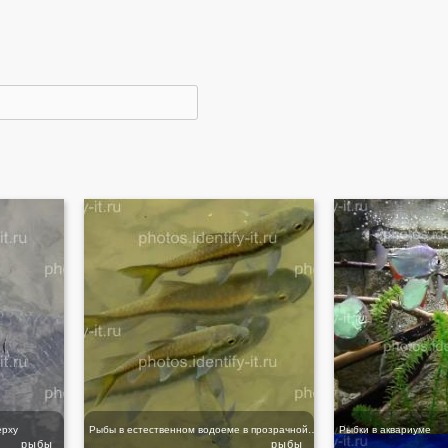
ерху
Рыбы в естественном водоеме в прозрачной воде Таиланд
Рыбки в аквариуме
рыбы
рыбы