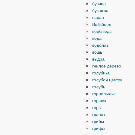
бузина
букашка
варан
Вейкборд
верблюды
вода
водолаз
вошь
выдра
гнилое дерево
голубика
голубой цветок
голубь
горнолыжка
горшок
горы
гранат
грибы
грифы