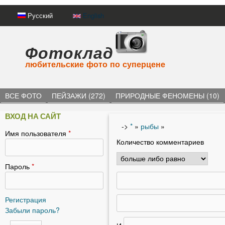
Русский
English
Фотоклад
любительские фото по суперцене
ВСЕ ФОТО
ПЕЙЗАЖИ (272)
ПРИРОДНЫЕ ФЕНОМЕНЫ (10)
ВХОД НА САЙТ
->
*
»
рыбы
»
Имя пользователя
*
В
Количество комментариев
ы
з
Пароль
*
д
е
Регистрация
Забыли пароль?
с