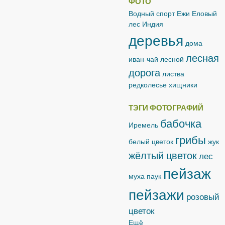
ФОТО
Водный спорт
Ежи
Еловый
лес
Индия
деревья
дома
лесная
иван-чай лесной
дорога
листва
редколесье
хищники
ТЭГИ ФОТОГРАФИЙ
бабочка
Иремель
грибы
белый цветок
жук
жёлтый цветок
лес
пейзаж
муха
паук
пейзажи
розовый
цветок
Ещё