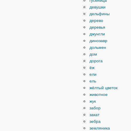
гусеница
девушки
дельфины
дерево
деревья
джунгли
динозавр
дольмен
дом
дорога
ёж
ели
ель
жёлтый цветок
животное
жук
забор
закат
зебра
земляника