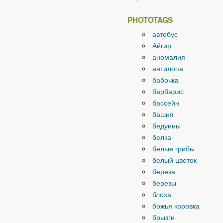
PHOTOTAGS
автобус
Айгир
аномалия
антилопа
бабочка
барбарис
бассейн
башня
бедуины
белка
белые грибы
белый цветок
береза
березы
блоха
божья коровка
брызги