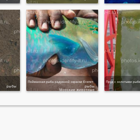
Пойманная рыба радужной окраски Египет
Пруд с золотыми рыб
рыбы
рыбы
Морские животные