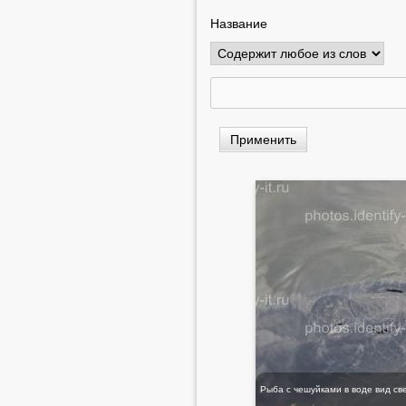
Название
Рыба с чешуйками в воде вид св