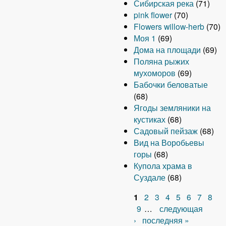
Сибирская река
(71)
pink flower
(70)
Flowers willow-herb
(70)
Моя 1
(69)
Дома на площади
(69)
Поляна рыжих
мухоморов
(69)
Бабочки беловатые
(68)
Ягоды земляники на
кустиках
(68)
Садовый пейзаж
(68)
Вид на Воробьевы
горы
(68)
Купола храма в
Суздале
(68)
1
2
3
4
5
6
7
8
С
9
…
следующая
›
последняя »