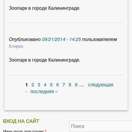
Зоопарк в городе Калининграде.
Опубликовано
09/21/2014 - 14:25
пользователем
Клирис
Зоопарк в городе Калининграде.
1
2
3
4
5
6
7
8
9
…
следующая
С
›
последняя »
т
р
ВХОД НА САЙТ
а
Имя пользователя
*