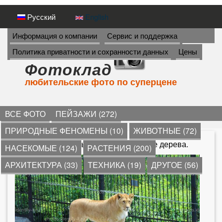
Перейти
Русский
English
к
И
Информация о компании
Сервис и поддержка
Н
основному
Политика приватности и сохранности данных
Цены
Ф
содержанию
О
Фотоклад
Р
любительские фото по суперцене
М
А
Ц
И
ВСЕ ФОТО
ПЕЙЗАЖИ (272)
Я
ПРИРОДНЫЕ ФЕНОМЕНЫ (10)
ЖИВОТНЫЕ (72)
->
*
»
хищник
» Львица стоит на ветке дерева.
НАСЕКОМЫЕ (124)
РАСТЕНИЯ (200)
В
АРХИТЕКТУРА (33)
ТЕХНИКА (19)
ДРУГОЕ (56)
ы
з
д