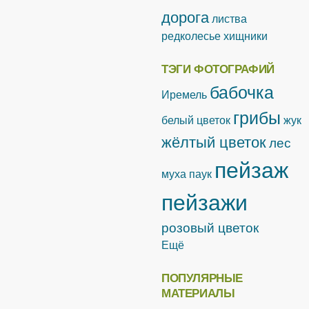
дорога
листва
редколесье
хищники
ТЭГИ ФОТОГРАФИЙ
бабочка
Иремель
грибы
белый цветок
жук
жёлтый цветок
лес
пейзаж
муха
паук
пейзажи
розовый цветок
Ещё
ПОПУЛЯРНЫЕ
МАТЕРИАЛЫ