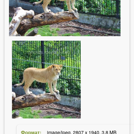
е
с
ь
Формат:
image/jpeg, 2807 x 1940, 3.8 MB