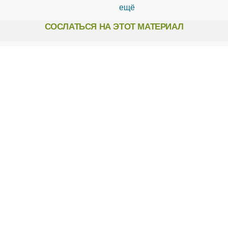
т
ещё
р
СОСЛАТЬСЯ НА ЭТОТ МАТЕРИАЛ
а
н
и
ц
ы