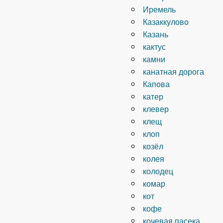
Иремель
Казаккулово
Казань
кактус
камни
канатная дорога
Капова
катер
клевер
клещ
клоп
козёл
колея
колодец
комар
кот
кофе
кочевая пасека