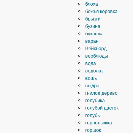
блоха
божья коровка
брызги
бузина
букашка
варан
Вейкборд
верблюды
вода
водолаз
вошь
выдра
гнилое дерево
голубика
голубой цветок
голубь
горнолыжка
горшок