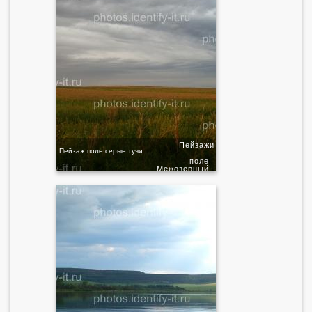
Пейзажи
Пейзаж поле серые тучи
поле
Межозерный