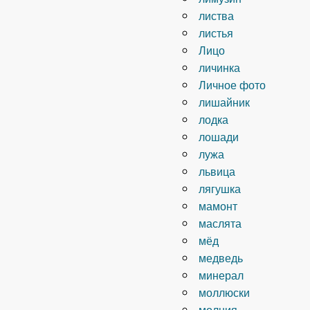
листва
листья
Лицо
личинка
Личное фото
лишайник
лодка
лошади
лужа
львица
лягушка
мамонт
маслята
мёд
медведь
минерал
моллюски
молния