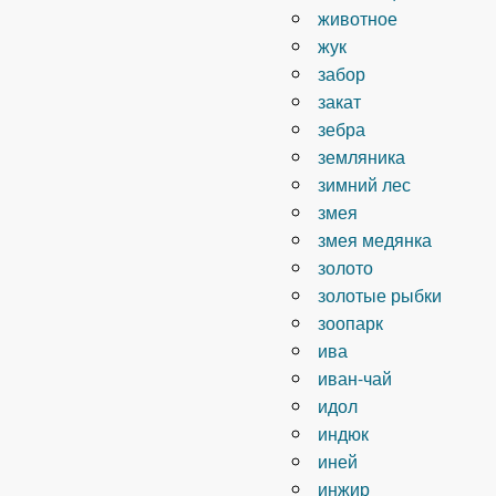
животное
жук
забор
закат
зебра
земляника
зимний лес
змея
змея медянка
золото
золотые рыбки
зоопарк
ива
иван-чай
идол
индюк
иней
инжир