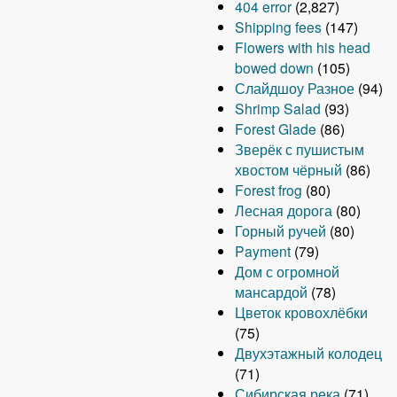
404 error
(2,827)
Shipping fees
(147)
Flowers with his head
bowed down
(105)
Слайдшоу Разное
(94)
Shrimp Salad
(93)
Forest Glade
(86)
Зверёк с пушистым
хвостом чёрный
(86)
Forest frog
(80)
Лесная дорога
(80)
Горный ручей
(80)
Payment
(79)
Дом с огромной
мансардой
(78)
Цветок кровохлёбки
(75)
Двухэтажный колодец
(71)
Сибирская река
(71)