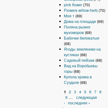
pink flower
(70)
Flowers willow-herb
(70)
Моя 1
(69)
Дома на площади
(69)
Поляна рыжих
мухоморов
(69)
Бабочки беловатые
(68)
Ягоды земляники на
кустиках
(68)
Садовый пейзаж
(68)
Вид на Воробьевы
горы
(68)
Купола храма в
Суздале
(68)
1
2
3
4
5
6
7
8
С
9
…
следующая
›
последняя »
т