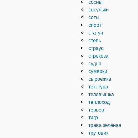
сосны
сосульки
соты
спорт
статуя
степь
страус
стрекоза
судно
сумерки
сыроежка
текстура
телевышка
теплоход
терьер
тигр
трава зелёная
трутовик