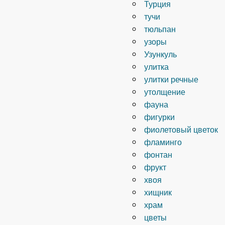
Турция
тучи
тюльпан
узоры
Узункуль
улитка
улитки речные
утолщение
фауна
фигурки
фиолетовый цветок
фламинго
фонтан
фрукт
хвоя
хищник
храм
цветы