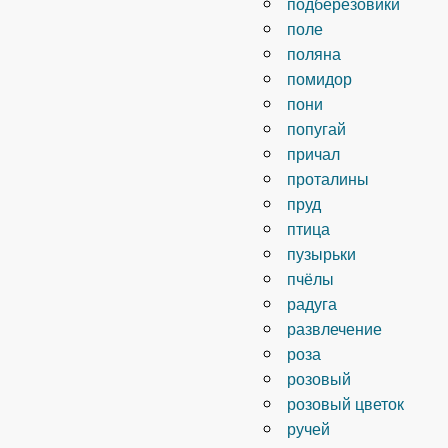
подберезовики
поле
поляна
помидор
пони
попугай
причал
проталины
пруд
птица
пузырьки
пчёлы
радуга
развлечение
роза
розовый
розовый цветок
ручей