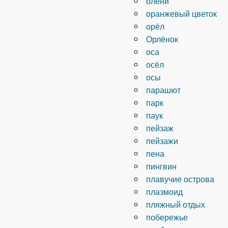
олени
оранжевый цветок
орёл
Орлёнок
оса
осёл
осы
парашют
парк
паук
пейзаж
пейзажи
пена
пингвин
плавучие острова
плазмоид
пляжный отдых
побережье