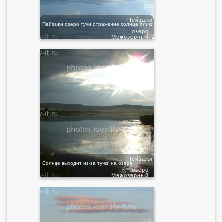
Пейзажи
Пейзажи озеро тучи отражение солнце блики
озеро
Межозерный
Пейзажи
Солнце выходит из-за тучки на озере
озеро
Межозерный