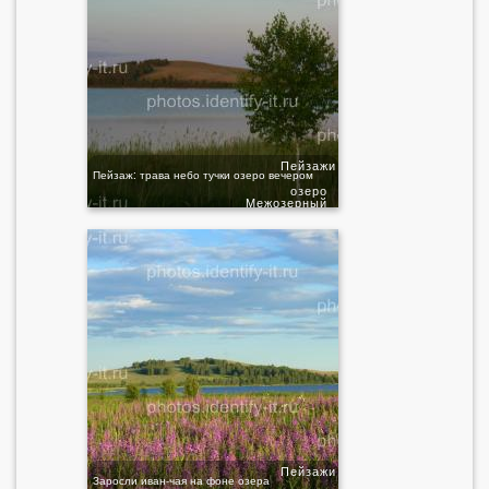
Пейзажи
Пейзаж: трава небо тучки озеро вечером
озеро
Межозерный
Пейзажи
Заросли иван-чая на фоне озера