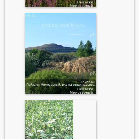
Пейзажи
Межозерный
Пейзажи
Пейзажи Межозерный: вид на отвал карьера рядом с озером
Пейзажи
Межозерный