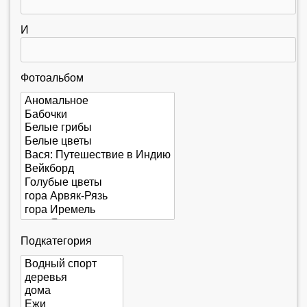
е
с
И
ь
Фотоальбом
Подкатегория