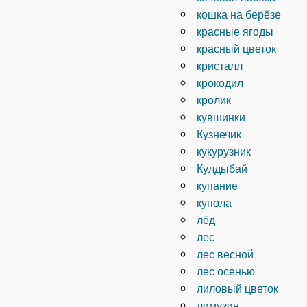
кошка на берёзе
красные ягоды
красный цветок
кристалл
крокодил
кролик
кувшинки
Кузнечик
кукурузник
Кулдыбай
купание
купола
лёд
лес
лес весной
лес осенью
лиловый цветок
лимузин