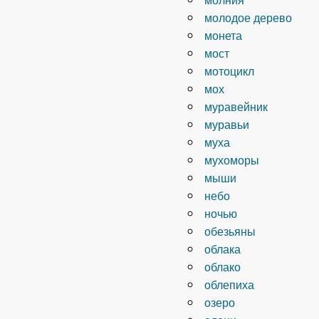
молодое дерево
монета
мост
мотоцикл
мох
муравейник
муравьи
муха
мухоморы
мыши
небо
ночью
обезьяны
облака
облако
облепиха
озеро