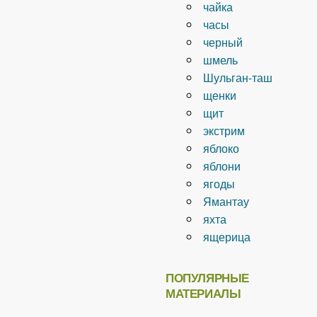
чайка
часы
черный
шмель
Шульган-таш
щенки
щит
экстрим
яблоко
яблони
ягоды
Ямантау
яхта
ящерица
ПОПУЛЯРНЫЕ
МАТЕРИАЛЫ