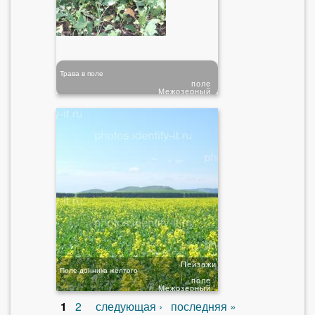
Трава в поле
поле
Межозерный
Пейзажи
Поле донника жёлтого
поле
Межозерный
1
2
следующая ›
последняя »