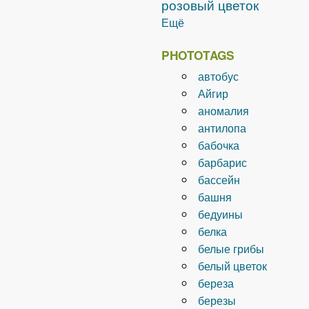
розовый цветок
Ещё
PHOTOTAGS
автобус
Айгир
аномалия
антилопа
бабочка
барбарис
бассейн
башня
бедуины
белка
белые грибы
белый цветок
береза
березы