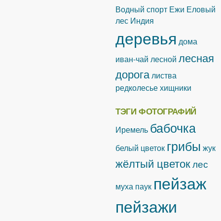
Водный спорт
Ежи
Еловый
лес
Индия
деревья
дома
лесная
иван-чай лесной
дорога
листва
редколесье
хищники
ТЭГИ ФОТОГРАФИЙ
бабочка
Иремель
грибы
белый цветок
жук
жёлтый цветок
лес
пейзаж
муха
паук
пейзажи