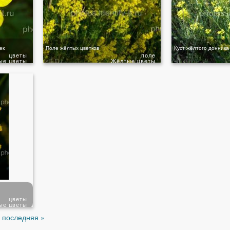
ек
Поле жёлтых цветков
Куст жёлтого донника
цветы
поле
ые цветы
Жёлтые цветы
цветы
ые цветы
последняя »