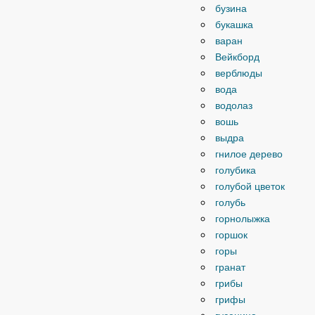
бузина
букашка
варан
Вейкборд
верблюды
вода
водолаз
вошь
выдра
гнилое дерево
голубика
голубой цветок
голубь
горнолыжка
горшок
горы
гранат
грибы
грифы