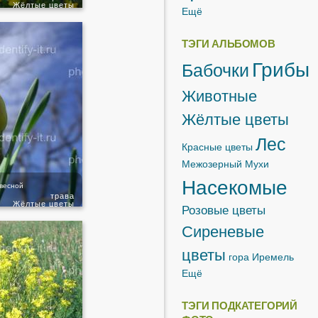
Жёлтые цветы
Ещё
ТЭГИ АЛЬБОМОВ
Грибы
Бабочки
Животные
Жёлтые цветы
Лес
Красные цветы
Межозерный
Мухи
Насекомые
весной
трава
Жёлтые цветы
Розовые цветы
Сиреневые
цветы
гора Иремель
Ещё
ТЭГИ ПОДКАТЕГОРИЙ