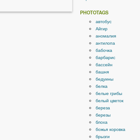
PHOTOTAGS
автобус
Айгир
аномалия
антилопа
бабочка
барбарис
бассейн
башня
бедуины
белка
белые грибы
белый цветок
береза
березы
блоха
божья коровка
брызги