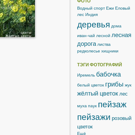
ФОТО
Водный спорт
Ежи
Еловый
лес
Индия
деревья
дома
цветы
лесная
иван-чай лесной
Жёлтые цветы
дорога
листва
редколесье
хищники
ТЭГИ ФОТОГРАФИЙ
бабочка
Иремель
грибы
белый цветок
жук
жёлтый цветок
лес
пейзаж
муха
паук
пейзажи
розовый
цветок
Ещё