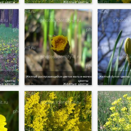
ые цветы
Жёлтые цветы
Желтый распускающийся цветок мать-и-мачехи
Желтый бутон цветка 
цветы
цветы
ые цветы
Жёлтые цветы