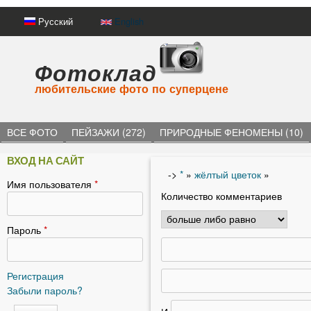
Русский
English
Фотоклад
любительские фото по суперцене
ВСЕ ФОТО
ПЕЙЗАЖИ (272)
ПРИРОДНЫЕ ФЕНОМЕНЫ (10)
ВХОД НА САЙТ
->
*
»
жёлтый цветок
»
Имя пользователя
*
В
Количество комментариев
ы
з
Пароль
*
д
е
Регистрация
Забыли пароль?
с