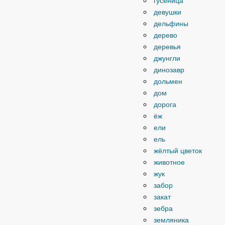
гусеница
девушки
дельфины
дерево
деревья
джунгли
динозавр
дольмен
дом
дорога
ёж
ели
ель
жёлтый цветок
животное
жук
забор
закат
зебра
земляника