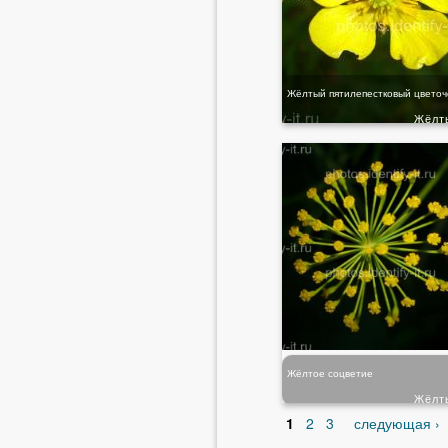
Жёлтый пятилепестковый цветоч
Жёлт
Жёлтое соцветие
Жёлт
1
2
3
следующая ›