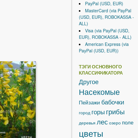
PayPal (USD, EUR)
MasterCard (via PayPal
(USD, EUR), ROBOKASSA -
ALL)
Visa (via PayPal (USD,
EUR), ROBOKASSA - ALL)
American Express (via
PayPal (USD, EUR))
ТЭГИ ОСНОВНОГО
КЛАССИФИКАТОРА
Другое
Насекомые
бабочки
Пейзажи
грибы
горы
город
лес
поле
деревья
озеро
цветы
ника
цветы