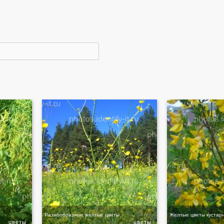
Разнообразные желтые цветы
Желтые цветы кустар
цветы
цветы