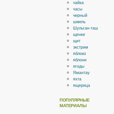
чайка
часы
черный
шмель
Шульган-таш
щенки
щит
экстрим
яблоко
яблони
ягоды
Ямантау
яхта
ящерица
ПОПУЛЯРНЫЕ
МАТЕРИАЛЫ