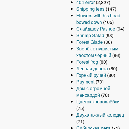
404 error
(2,827)
Shipping fees
(147)
Flowers with his head
bowed down
(105)
Слайдшоу Разное
(94)
Shrimp Salad
(93)
Forest Glade
(86)
Зверёк с пушистым
хвостом чёрный
(86)
Forest frog
(80)
Лесная дорога
(80)
Горный ручей
(80)
Payment
(79)
Дом с огромной
мансардой
(78)
Цветок кровохлёбки
(75)
Двухэтажный колодец
(71)
Сибирская река
(71)