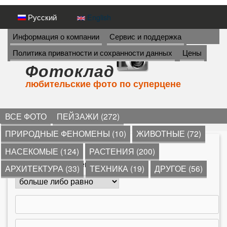
Перейти
Русский
English
к
И
Информация о компании
Сервис и поддержка
Н
основному
Политика приватности и сохранности данных
Цены
Ф
содержанию
О
Фотоклад
Р
любительские фото по суперцене
М
А
Ц
И
ВСЕ ФОТО
ПЕЙЗАЖИ (272)
Я
ПРИРОДНЫЕ ФЕНОМЕНЫ (10)
ЖИВОТНЫЕ (72)
->
*
»
деревья
»
НАСЕКОМЫЕ (124)
РАСТЕНИЯ (200)
В
Количество комментариев
АРХИТЕКТУРА (33)
ТЕХНИКА (19)
ДРУГОЕ (56)
ы
з
д