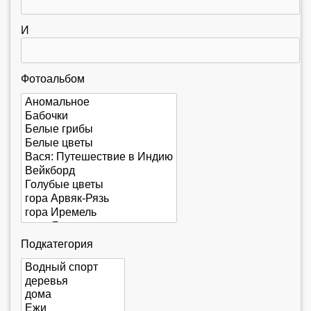
е
с
И
ь
Фотоальбом
Подкатегория