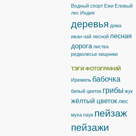
Водный спорт
Ежи
Еловый
лес
Индия
деревья
дома
лесная
иван-чай лесной
дорога
листва
редколесье
хищники
ТЭГИ ФОТОГРАФИЙ
бабочка
Иремель
грибы
белый цветок
жук
жёлтый цветок
лес
пейзаж
муха
паук
пейзажи