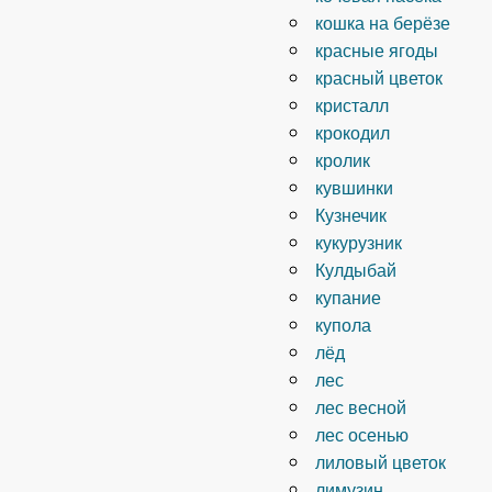
кошка на берёзе
красные ягоды
красный цветок
кристалл
крокодил
кролик
кувшинки
Кузнечик
кукурузник
Кулдыбай
купание
купола
лёд
лес
лес весной
лес осенью
лиловый цветок
лимузин