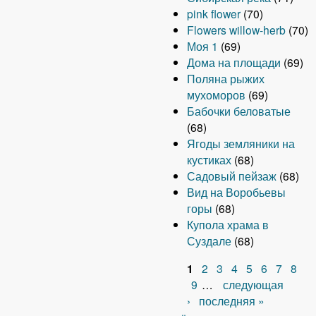
pink flower
(70)
Flowers willow-herb
(70)
Моя 1
(69)
Дома на площади
(69)
Поляна рыжих
мухоморов
(69)
Бабочки беловатые
(68)
Ягоды земляники на
кустиках
(68)
Садовый пейзаж
(68)
Вид на Воробьевы
горы
(68)
Купола храма в
Суздале
(68)
1
2
3
4
5
6
7
8
С
9
…
следующая
›
последняя »
т