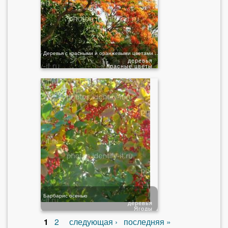
Деревья с красными и оранжевыми цветами Египет
деревья
Красные цветы
Барбарис осенью
деревья
Ягоды
1
2
следующая ›
последняя »