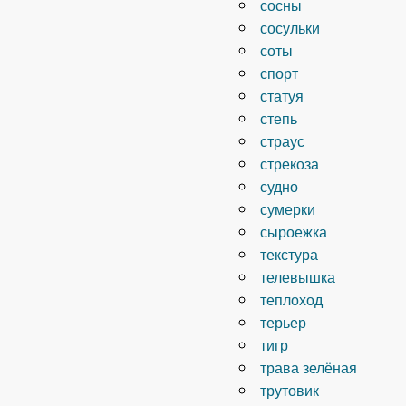
сосны
сосульки
соты
спорт
статуя
степь
страус
стрекоза
судно
сумерки
сыроежка
текстура
телевышка
теплоход
терьер
тигр
трава зелёная
трутовик