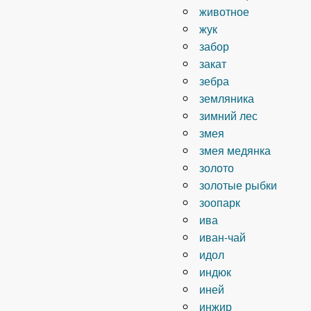
животное
жук
забор
закат
зебра
земляника
зимний лес
змея
змея медянка
золото
золотые рыбки
зоопарк
ива
иван-чай
идол
индюк
иней
инжир