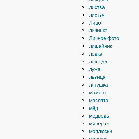
листва
листья
Лицо
личинка
Личное фото
лишайник
лодка
лошади
лужа
львица
лягушка
мамонт
маслята
мёд
медведь
минерал
моллюски
молния