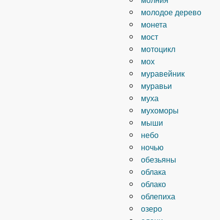
молодое дерево
монета
мост
мотоцикл
мох
муравейник
муравьи
муха
мухоморы
мыши
небо
ночью
обезьяны
облака
облако
облепиха
озеро