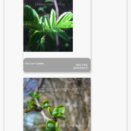
Листья травы
листва
деревья