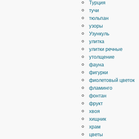
Турция
тучи
тюльпан
узоры
Узункуль
улитка
улитки речные
утолщение
фауна
фигурки
фиолетовый цветок
фламинго
фонтан
фрукт
хвоя
хищник
храм
цветы