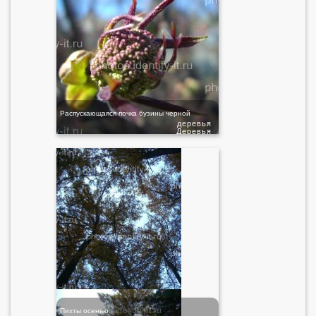
Распускающаяся почка бузины черной
деревья
Деревья
Пихты осенью