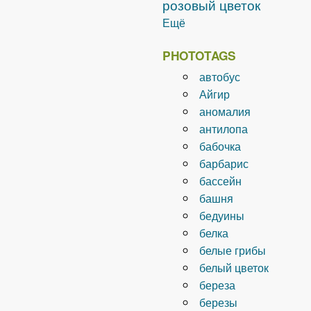
розовый цветок
Ещё
PHOTOTAGS
автобус
Айгир
аномалия
антилопа
бабочка
барбарис
бассейн
башня
бедуины
белка
белые грибы
белый цветок
береза
березы