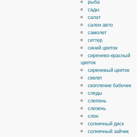
рыба
сады
салат
салон авто
самолет
сеттер
синий цветок
сиренево-красный
цветок
сиреневый цветок
скелет
скопление бабочек
следы
слепень
слизень
слон
солнечный диск
солнечный зайчик