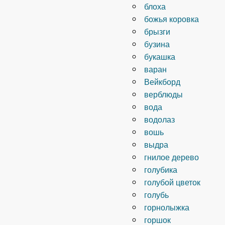
блоха
божья коровка
брызги
бузина
букашка
варан
Вейкборд
верблюды
вода
водолаз
вошь
выдра
гнилое дерево
голубика
голубой цветок
голубь
горнолыжка
горшок