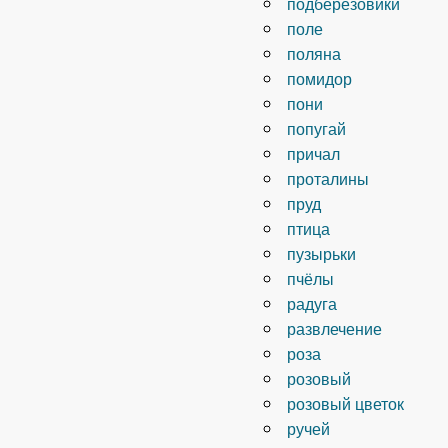
подберезовики
поле
поляна
помидор
пони
попугай
причал
проталины
пруд
птица
пузырьки
пчёлы
радуга
развлечение
роза
розовый
розовый цветок
ручей