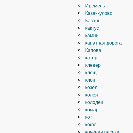
Иремель
Казаккулово
Казань
кактус
камни
канатная дорога
Капова
катер
клевер
клещ
клоп
козёл
колея
колодец
комар
кот
кофе
кочевая пасека