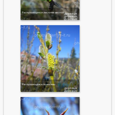
Распускающиеся листочки весной
деревья
деревья
Деревья
Распускающаяся почка ивы
деревья
Деревья