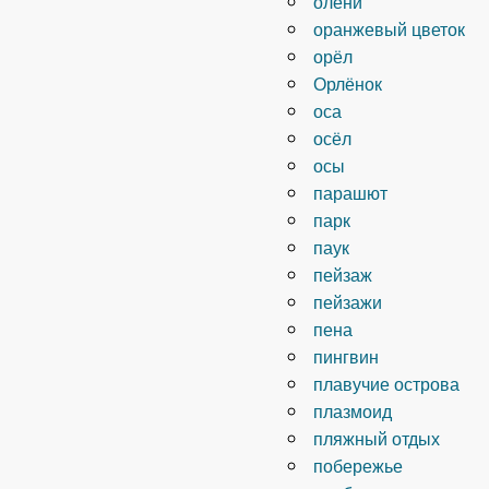
олени
оранжевый цветок
орёл
Орлёнок
оса
осёл
осы
парашют
парк
паук
пейзаж
пейзажи
пена
пингвин
плавучие острова
плазмоид
пляжный отдых
побережье