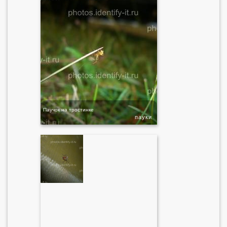
Паучок на тростинке
пауки