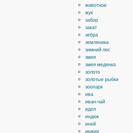
животное
жук
забор
закат
зебра
земляника
зимний лес
змея
змея медянка
золото
золотые рыбки
зоопарк
ива
иван-чай
идол
индюк
иней
инжир