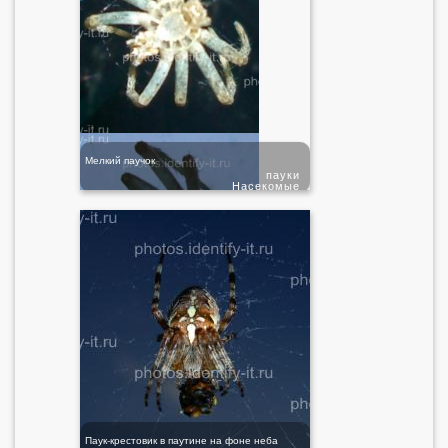
Мелкий паучок
пауки
Насекомые
Паук-крестовик в паутине на фоне неба