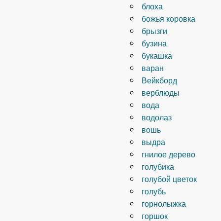
блоха
божья коровка
брызги
бузина
букашка
варан
Вейкборд
верблюды
вода
водолаз
вошь
выдра
гнилое дерево
голубика
голубой цветок
голубь
горнолыжка
горшок