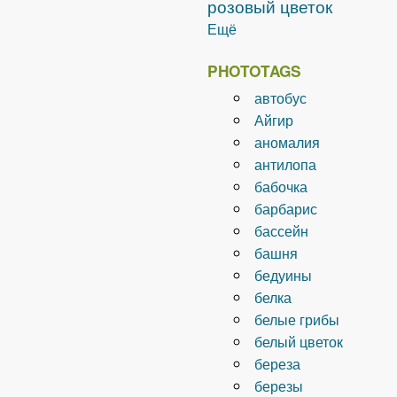
розовый цветок
Ещё
PHOTOTAGS
автобус
Айгир
аномалия
антилопа
бабочка
барбарис
бассейн
башня
бедуины
белка
белые грибы
белый цветок
береза
березы