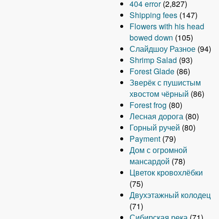
404 error
(2,827)
Shipping fees
(147)
Flowers with his head
bowed down
(105)
Слайдшоу Разное
(94)
Shrimp Salad
(93)
Forest Glade
(86)
Зверёк с пушистым
хвостом чёрный
(86)
Forest frog
(80)
Лесная дорога
(80)
Горный ручей
(80)
Payment
(79)
Дом с огромной
мансардой
(78)
Цветок кровохлёбки
(75)
Двухэтажный колодец
(71)
Сибирская река
(71)