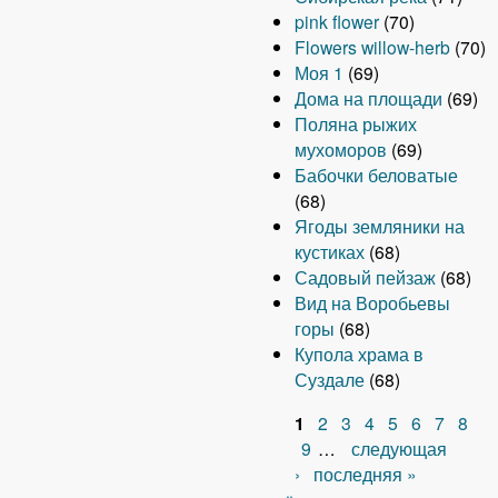
pink flower
(70)
Flowers willow-herb
(70)
Моя 1
(69)
Дома на площади
(69)
Поляна рыжих
мухоморов
(69)
Бабочки беловатые
(68)
Ягоды земляники на
кустиках
(68)
Садовый пейзаж
(68)
Вид на Воробьевы
горы
(68)
Купола храма в
Суздале
(68)
1
2
3
4
5
6
7
8
С
9
…
следующая
›
последняя »
т