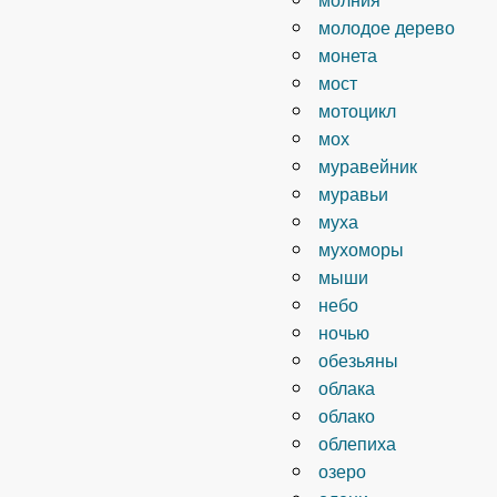
молодое дерево
монета
мост
мотоцикл
мох
муравейник
муравьи
муха
мухоморы
мыши
небо
ночью
обезьяны
облака
облако
облепиха
озеро