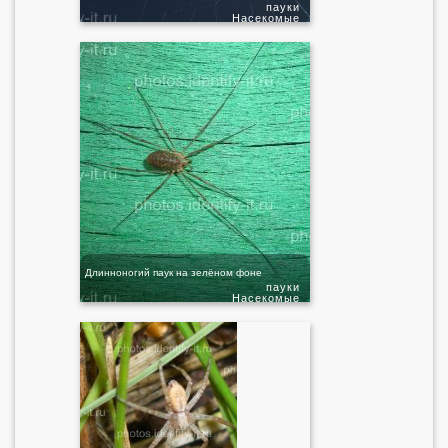
пауки
Насекомые
Длинноногий паук на зелёном фоне
пауки
Насекомые