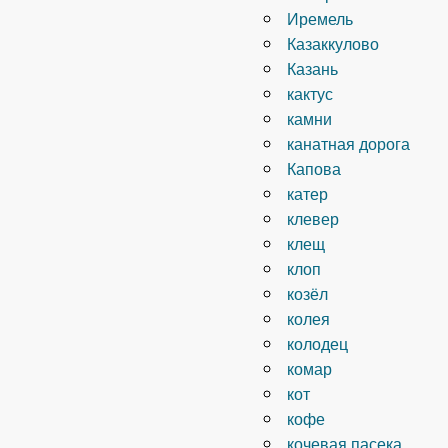
Иремель
Казаккулово
Казань
кактус
камни
канатная дорога
Капова
катер
клевер
клещ
клоп
козёл
колея
колодец
комар
кот
кофе
кочевая пасека