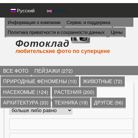
Перейти
Русский
English
к
И
Информация о компании
Сервис и поддержка
Н
основному
Политика приватности и сохранности данных
Цены
Ф
содержанию
О
Фотоклад
Р
любительские фото по суперцене
М
А
Ц
И
ВСЕ ФОТО
ПЕЙЗАЖИ (272)
Я
ПРИРОДНЫЕ ФЕНОМЕНЫ (10)
ЖИВОТНЫЕ (72)
->
*
»
пауки
»
НАСЕКОМЫЕ (124)
РАСТЕНИЯ (200)
В
Количество комментариев
АРХИТЕКТУРА (33)
ТЕХНИКА (19)
ДРУГОЕ (56)
ы
з
д