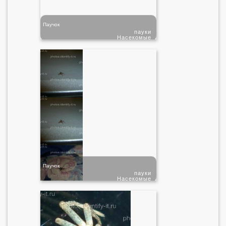
Паучок
пауки
Насекомые
Паучок
пауки
Насекомые