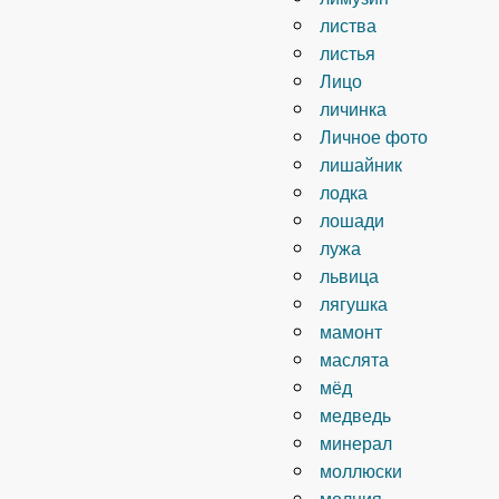
листва
листья
Лицо
личинка
Личное фото
лишайник
лодка
лошади
лужа
львица
лягушка
мамонт
маслята
мёд
медведь
минерал
моллюски
молния