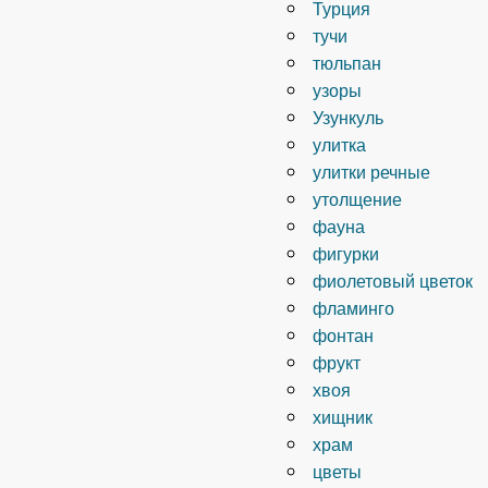
Турция
тучи
тюльпан
узоры
Узункуль
улитка
улитки речные
утолщение
фауна
фигурки
фиолетовый цветок
фламинго
фонтан
фрукт
хвоя
хищник
храм
цветы