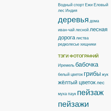
Водный спорт
Ежи
Еловый
лес
Индия
деревья
дома
лесная
иван-чай лесной
дорога
листва
редколесье
хищники
ТЭГИ ФОТОГРАФИЙ
бабочка
Иремель
грибы
белый цветок
жук
жёлтый цветок
лес
пейзаж
муха
паук
пейзажи