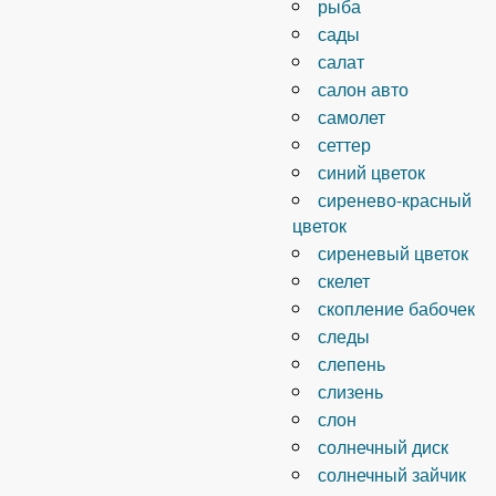
рыба
сады
салат
салон авто
самолет
сеттер
синий цветок
сиренево-красный
цветок
сиреневый цветок
скелет
скопление бабочек
следы
слепень
слизень
слон
солнечный диск
солнечный зайчик