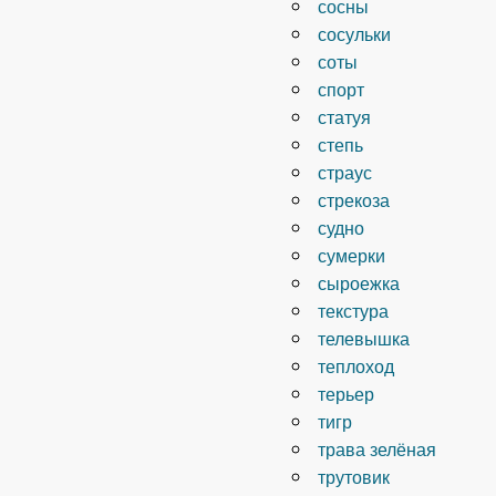
сосны
сосульки
соты
спорт
статуя
степь
страус
стрекоза
судно
сумерки
сыроежка
текстура
телевышка
теплоход
терьер
тигр
трава зелёная
трутовик