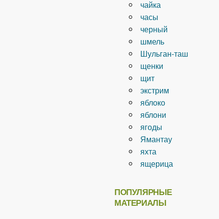
чайка
часы
черный
шмель
Шульган-таш
щенки
щит
экстрим
яблоко
яблони
ягоды
Ямантау
яхта
ящерица
ПОПУЛЯРНЫЕ
МАТЕРИАЛЫ