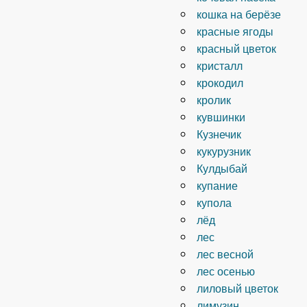
кошка на берёзе
красные ягоды
красный цветок
кристалл
крокодил
кролик
кувшинки
Кузнечик
кукурузник
Кулдыбай
купание
купола
лёд
лес
лес весной
лес осенью
лиловый цветок
лимузин