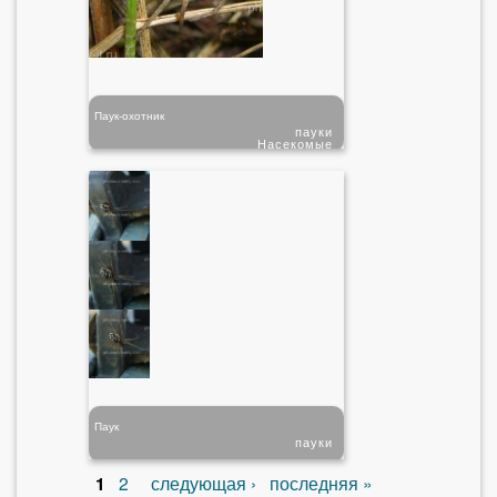
Паук-охотник
пауки
Насекомые
Паук
пауки
1
2
следующая ›
последняя »