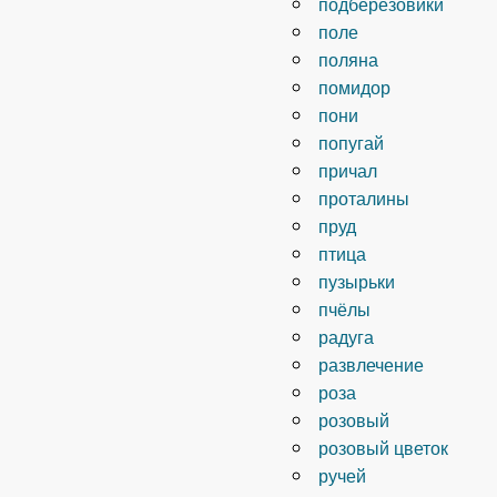
подберезовики
поле
поляна
помидор
пони
попугай
причал
проталины
пруд
птица
пузырьки
пчёлы
радуга
развлечение
роза
розовый
розовый цветок
ручей