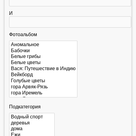
е
с
И
ь
Фотоальбом
Подкатегория