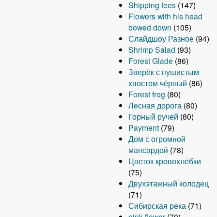
Shipping fees
(147)
Flowers with his head
bowed down
(105)
Слайдшоу Разное
(94)
Shrimp Salad
(93)
Forest Glade
(86)
Зверёк с пушистым
хвостом чёрный
(86)
Forest frog
(80)
Лесная дорога
(80)
Горный ручей
(80)
Payment
(79)
Дом с огромной
мансардой
(78)
Цветок кровохлёбки
(75)
Двухэтажный колодец
(71)
Сибирская река
(71)
pink flower
(70)