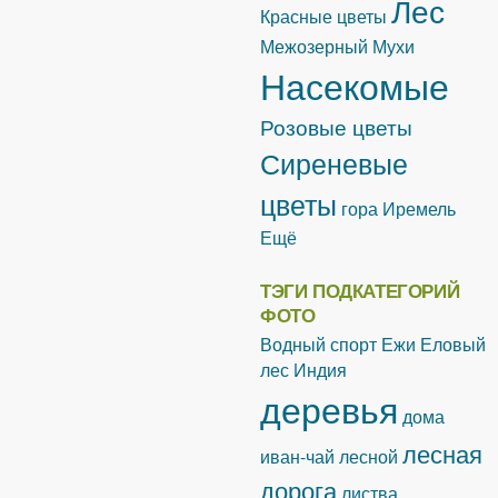
Лес
Красные цветы
Межозерный
Мухи
Насекомые
Розовые цветы
Сиреневые
цветы
гора Иремель
Ещё
ТЭГИ ПОДКАТЕГОРИЙ
ФОТО
Водный спорт
Ежи
Еловый
лес
Индия
деревья
дома
лесная
иван-чай лесной
дорога
листва