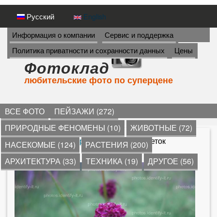
Перейти
Русский
English
к
И
Информация о компании
Сервис и поддержка
Н
основному
Политика приватности и сохранности данных
Цены
Ф
содержанию
О
Фотоклад
Р
любительские фото по суперцене
М
А
Ц
И
ВСЕ ФОТО
ПЕЙЗАЖИ (272)
Я
ПРИРОДНЫЕ ФЕНОМЕНЫ (10)
ЖИВОТНЫЕ (72)
->
*
»
сиренево-красный цветок
» Цветок
НАСЕКОМЫЕ (124)
РАСТЕНИЯ (200)
В
кровохлёбки
АРХИТЕКТУРА (33)
ТЕХНИКА (19)
ДРУГОЕ (56)
ы
з
д