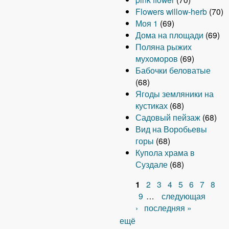
Flowers willow-herb
(70)
Моя 1
(69)
Дома на площади
(69)
Поляна рыжих
мухоморов
(69)
Бабочки беловатые
(68)
Ягоды земляники на
кустиках
(68)
Садовый пейзаж
(68)
Вид на Воробьевы
горы
(68)
Купола храма в
Суздале
(68)
1
2
3
4
5
6
7
8
С
9
…
следующая
›
последняя »
т
ещё