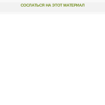
р
СОСЛАТЬСЯ НА ЭТОТ МАТЕРИАЛ
а
н
и
ц
ы