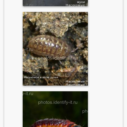
жуки
Насекомые
Насекомое в песке ручья
Насекомые
Насекомые