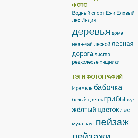
ФОТО
Водный спорт
Ежи
Еловый
лес
Индия
деревья
дома
лесная
иван-чай лесной
дорога
листва
редколесье
хищники
ТЭГИ ФОТОГРАФИЙ
бабочка
Иремель
грибы
белый цветок
жук
жёлтый цветок
лес
пейзаж
муха
паук
пейзажи