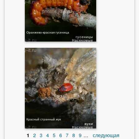
Оранжево-красная гусеница
гусеницы
Насекомые
Красный странный жук
жуки
Насекомые
1
2
3
4
5
6
7
8
9
…
следующая