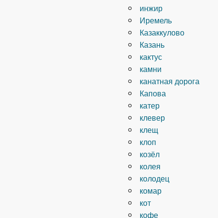
инжир
Иремель
Казаккулово
Казань
кактус
камни
канатная дорога
Капова
катер
клевер
клещ
клоп
козёл
колея
колодец
комар
кот
кофе