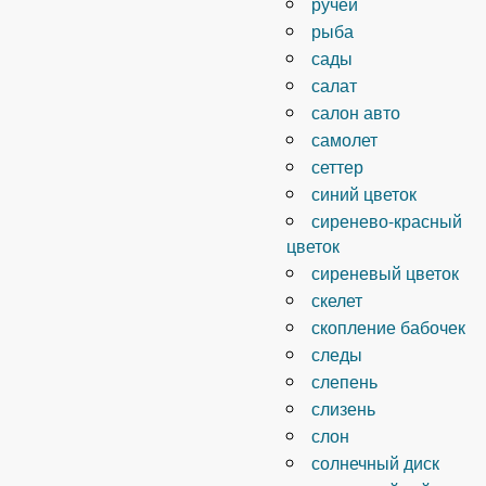
ручей
рыба
сады
салат
салон авто
самолет
сеттер
синий цветок
сиренево-красный
цветок
сиреневый цветок
скелет
скопление бабочек
следы
слепень
слизень
слон
солнечный диск