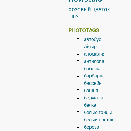
розовый цветок
Ещё
PHOTOTAGS
автобус
Айгир
аномалия
антилопа
бабочка
барбарис
бассейн
башня
бедуины
белка
белые грибы
белый цветок
береза