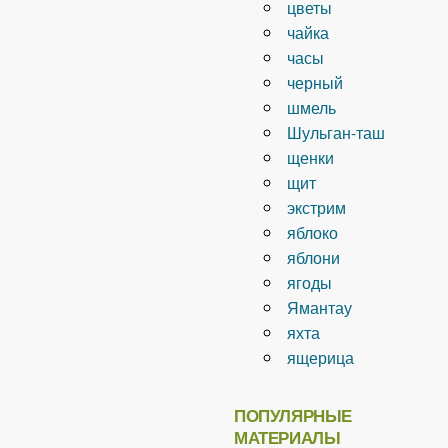
цветы
чайка
часы
черный
шмель
Шульган-таш
щенки
щит
экстрим
яблоко
яблони
ягоды
Ямантау
яхта
ящерица
ПОПУЛЯРНЫЕ
МАТЕРИАЛЫ