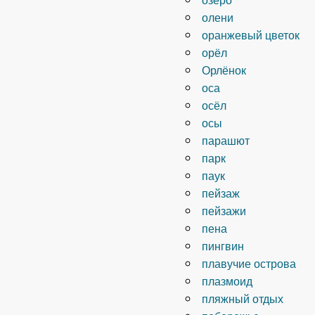
олени
оранжевый цветок
орёл
Орлёнок
оса
осёл
осы
парашют
парк
паук
пейзаж
пейзажи
пена
пингвин
плавучие острова
плазмоид
пляжный отдых