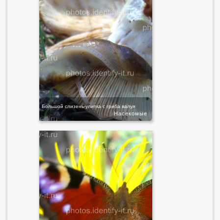
Большой слизень-улитка с гриба валуя
Насекомые