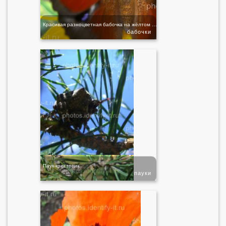
Красивая разноцветная бабочка на жёлтом цветке
бабочки
Паук-крестовик
пауки