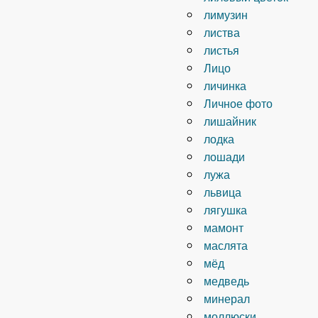
лимузин
листва
листья
Лицо
личинка
Личное фото
лишайник
лодка
лошади
лужа
львица
лягушка
мамонт
маслята
мёд
медведь
минерал
моллюски