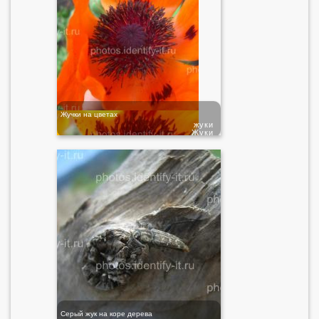
Жучки на цветах
жуки
Жуки
Серый жук на коре дерева