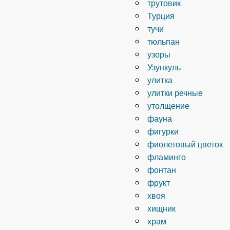
трутовик
Турция
тучи
тюльпан
узоры
Узункуль
улитка
улитки речные
утолщение
фауна
фигурки
фиолетовый цветок
фламинго
фонтан
фрукт
хвоя
хищник
храм