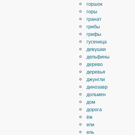
горшок
горы
гранат
грибы
грифы
гусеница
девушки
дельфины
дерево
деревья
джунгли
динозавр
дольмен
дом
дорога
ёж
ели
ель