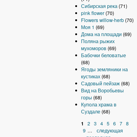
Сибирская река
(71)
pink flower
(70)
Flowers willow-herb
(70)
Моя 1
(69)
Дома на площади
(69)
Поляна рыжих
мухоморов
(69)
Бабочки беловатые
(68)
Ягоды земляники на
кустиках
(68)
Садовый пейзаж
(68)
Вид на Воробьевы
горы
(68)
Купола храма в
Суздале
(68)
1
2
3
4
5
6
7
8
С
9
…
следующая