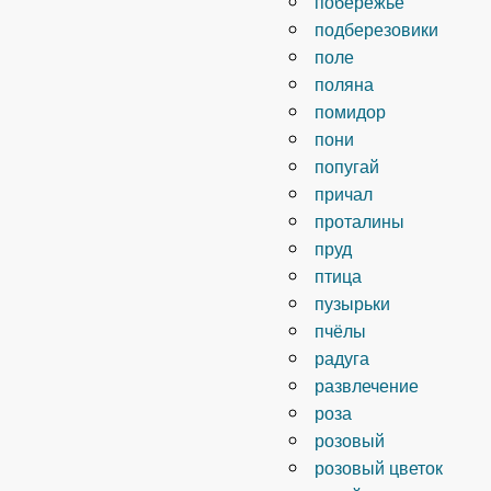
побережье
подберезовики
поле
поляна
помидор
пони
попугай
причал
проталины
пруд
птица
пузырьки
пчёлы
радуга
развлечение
роза
розовый
розовый цветок