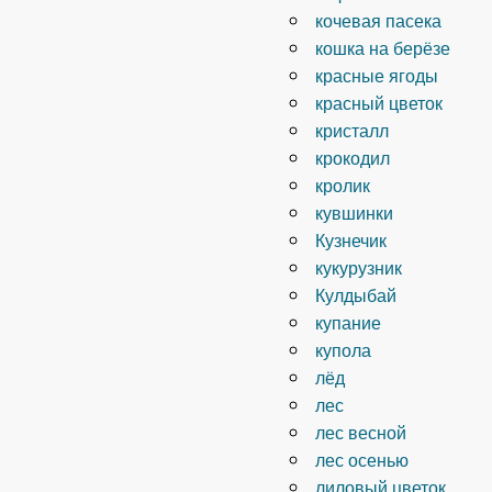
кочевая пасека
кошка на берёзе
красные ягоды
красный цветок
кристалл
крокодил
кролик
кувшинки
Кузнечик
кукурузник
Кулдыбай
купание
купола
лёд
лес
лес весной
лес осенью
лиловый цветок