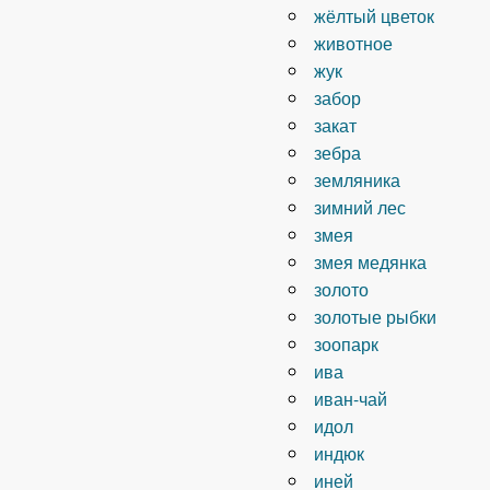
жёлтый цветок
животное
жук
забор
закат
зебра
земляника
зимний лес
змея
змея медянка
золото
золотые рыбки
зоопарк
ива
иван-чай
идол
индюк
иней