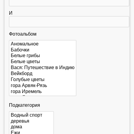
е
с
И
ь
Фотоальбом
Подкатегория