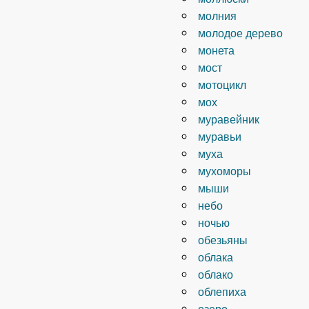
молния
молодое дерево
монета
мост
мотоцикл
мох
муравейник
муравьи
муха
мухоморы
мыши
небо
ночью
обезьяны
облака
облако
облепиха
озеро