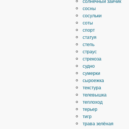
солнечный зайчик
сосны
сосульки
соты
спорт
статуя
степь
страус
стрекоза
судно
сумерки
сыроежка
текстура
телевышка
теплоход
терьер
тигр
трава зелёная