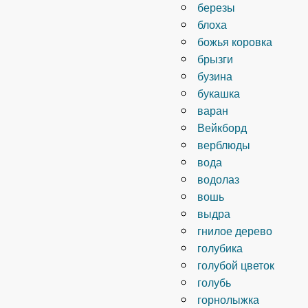
березы
блоха
божья коровка
брызги
бузина
букашка
варан
Вейкборд
верблюды
вода
водолаз
вошь
выдра
гнилое дерево
голубика
голубой цветок
голубь
горнолыжка