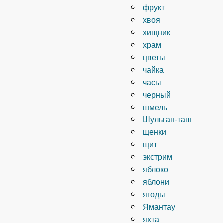
фрукт
хвоя
хищник
храм
цветы
чайка
часы
черный
шмель
Шульган-таш
щенки
щит
экстрим
яблоко
яблони
ягоды
Ямантау
яхта