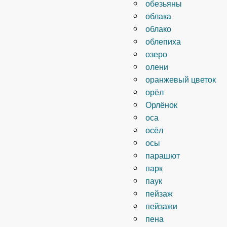
обезьяны
облака
облако
облепиха
озеро
олени
оранжевый цветок
орёл
Орлёнок
оса
осёл
осы
парашют
парк
паук
пейзаж
пейзажи
пена