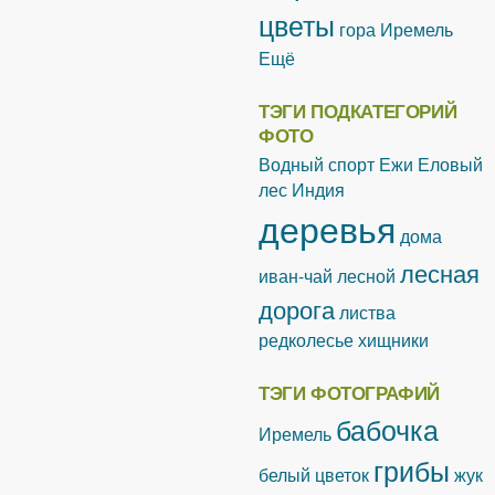
цветы
гора Иремель
Ещё
ТЭГИ ПОДКАТЕГОРИЙ
ФОТО
Водный спорт
Ежи
Еловый
лес
Индия
деревья
дома
лесная
иван-чай лесной
дорога
листва
редколесье
хищники
ТЭГИ ФОТОГРАФИЙ
бабочка
Иремель
грибы
белый цветок
жук