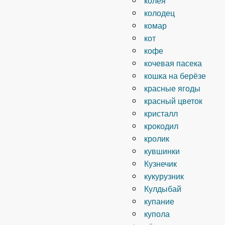
колодец
комар
кот
кофе
кочевая пасека
кошка на берёзе
красные ягоды
красный цветок
кристалл
крокодил
кролик
кувшинки
Кузнечик
кукурузник
Кулдыбай
купание
купола