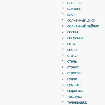
слепень
слизень
слон
солнечный диск
солнечный зайчик
сосны
сосульки
соты
спорт
статуя
степь
страус
стрекоза
судно
сумерки
сыроежка
текстура
телевышка