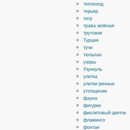
теплоход
терьер
тигр
трава зелёная
трутовик
Турция
тучи
тюльпан
узоры
Узункуль
улитка
улитки речные
утолщение
фауна
фигурки
фиолетовый цветок
фламинго
фонтан