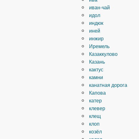
иван-чай
идол
индюк
иней
инжир
Иремель
Казаккулово
Казань
кактус
камни
канатная дорога
Капова
катер
клевер
клещ
клоп
козёл
колея