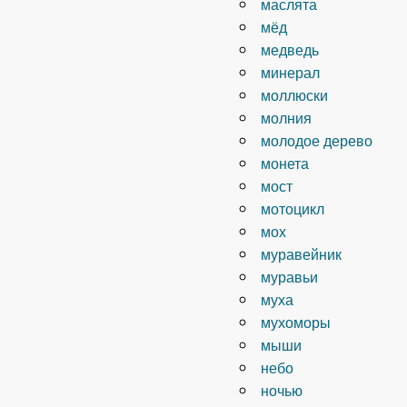
маслята
мёд
медведь
минерал
моллюски
молния
молодое дерево
монета
мост
мотоцикл
мох
муравейник
муравьи
муха
мухоморы
мыши
небо
ночью