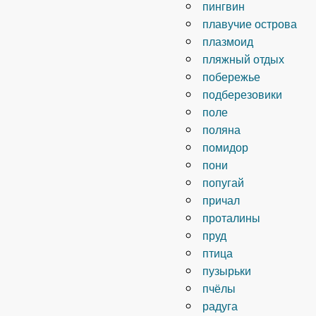
пингвин
плавучие острова
плазмоид
пляжный отдых
побережье
подберезовики
поле
поляна
помидор
пони
попугай
причал
проталины
пруд
птица
пузырьки
пчёлы
радуга