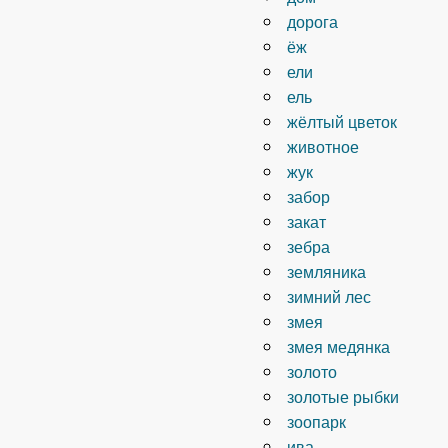
дорога
ёж
ели
ель
жёлтый цветок
животное
жук
забор
закат
зебра
земляника
зимний лес
змея
змея медянка
золото
золотые рыбки
зоопарк
ива