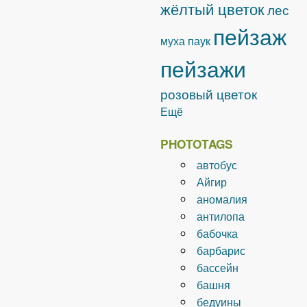
жёлтый цветок
лес
пейзаж
муха
паук
пейзажи
розовый цветок
Ещё
PHOTOTAGS
автобус
Айгир
аномалия
антилопа
бабочка
барбарис
бассейн
башня
бедуины