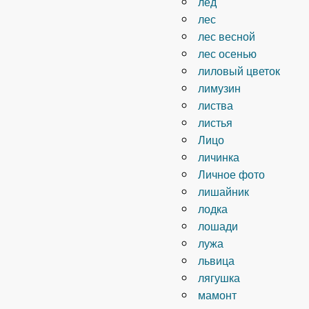
лёд
лес
лес весной
лес осенью
лиловый цветок
лимузин
листва
листья
Лицо
личинка
Личное фото
лишайник
лодка
лошади
лужа
львица
лягушка
мамонт