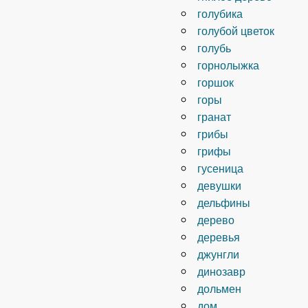
голубика
голубой цветок
голубь
горнолыжка
горшок
горы
гранат
грибы
грифы
гусеница
девушки
дельфины
дерево
деревья
джунгли
динозавр
дольмен
дом