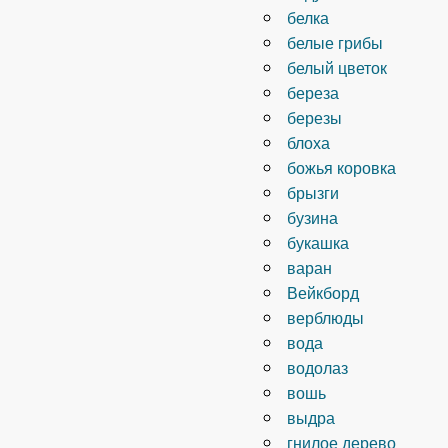
белка
белые грибы
белый цветок
береза
березы
блоха
божья коровка
брызги
бузина
букашка
варан
Вейкборд
верблюды
вода
водолаз
вошь
выдра
гнилое дерево