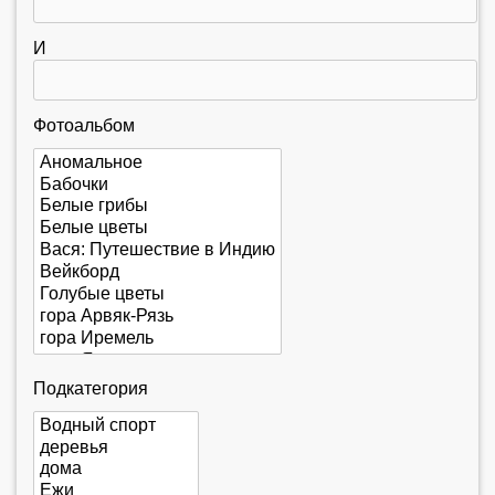
е
с
И
ь
Фотоальбом
Подкатегория