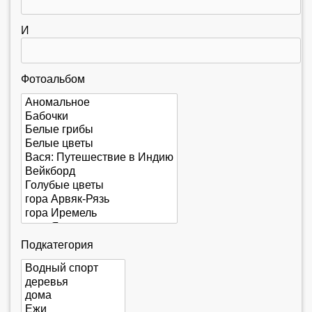
е
с
И
ь
Фотоальбом
Подкатегория