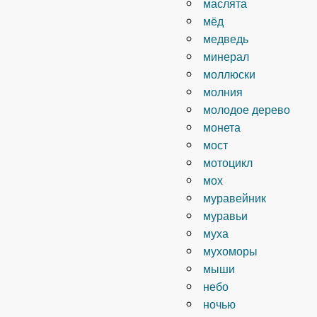
маслята
мёд
медведь
минерал
моллюски
молния
молодое дерево
монета
мост
мотоцикл
мох
муравейник
муравьи
муха
мухоморы
мыши
небо
ночью