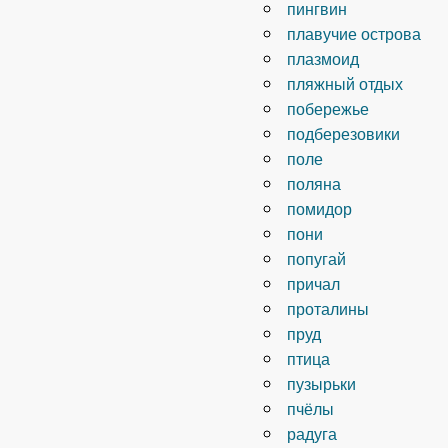
пингвин
плавучие острова
плазмоид
пляжный отдых
побережье
подберезовики
поле
поляна
помидор
пони
попугай
причал
проталины
пруд
птица
пузырьки
пчёлы
радуга