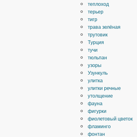
теплоход
терьер
тигр
трава зелёная
трутовик
Турция
тучи
тюльпан
узоры
Узункуль
улитка
улитки речные
утолщение
фауна
фигурки
фиолетовый цветок
фламинго
фонтан