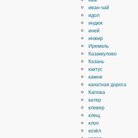
иван-чай
идол
индюк
иней
инжир
Иремель
Казаккулово
Казань
кактус
камни
канатная дорога
Капова
катер
клевер
клещ
клоп
козёл
колея