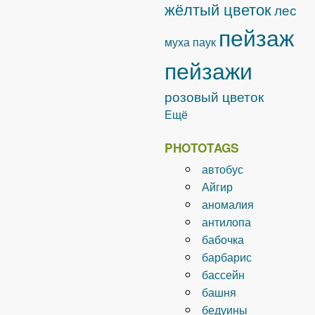
жёлтый цветок
лес
пейзаж
муха
паук
пейзажи
розовый цветок
Ещё
PHOTOTAGS
автобус
Айгир
аномалия
антилопа
бабочка
барбарис
бассейн
башня
бедуины