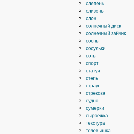
слепень
слизень
слон
солнечный диск
солнечный зайчик
сосны
сосульки
соты
спорт
статуя
степь
страус
стрекоза
судно
сумерки
сыроежка
текстура
телевышка