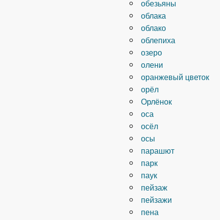
обезьяны
облака
облако
облепиха
озеро
олени
оранжевый цветок
орёл
Орлёнок
оса
осёл
осы
парашют
парк
паук
пейзаж
пейзажи
пена