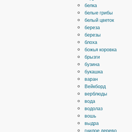
белка
белые грибы
белый цветок
береза
березы
блоха
божья коровка
брызги
бузина
букашка
варан
Вейкборд
верблюды
вода
водолаз
вошь
выдра
гнилое дерево