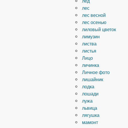
лёд
лес
лес весной
лес осенью
лиловый цветок
лимузин
листва
листья
Лицо
личинка
Личное фото
лишайник
лодка
лошади
лужа
львица
лягушка
мамонт