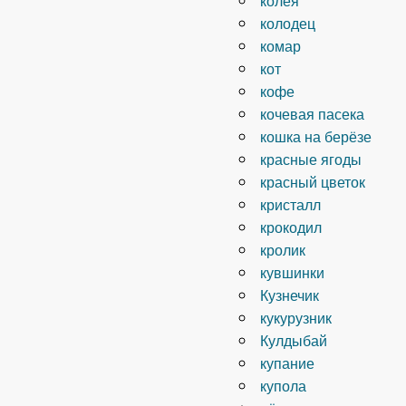
колодец
комар
кот
кофе
кочевая пасека
кошка на берёзе
красные ягоды
красный цветок
кристалл
крокодил
кролик
кувшинки
Кузнечик
кукурузник
Кулдыбай
купание
купола