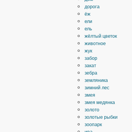
дорога
ёж
ели
ель
жёлтый цветок
животное
жук
забор
закат
зебра
земляника
зимний лес
змея
змея медянка
золото
золотые рыбки
зоопарк
ива