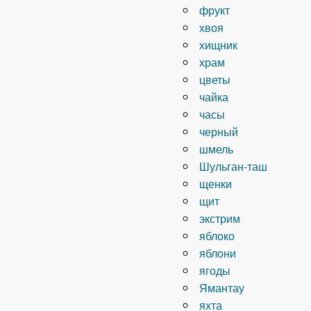
фрукт
хвоя
хищник
храм
цветы
чайка
часы
черный
шмель
Шульган-таш
щенки
щит
экстрим
яблоко
яблони
ягоды
Ямантау
яхта