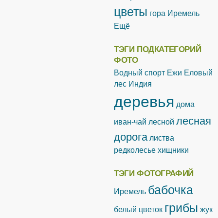
цветы
гора Иремель
Ещё
ТЭГИ ПОДКАТЕГОРИЙ
ФОТО
Водный спорт
Ежи
Еловый
лес
Индия
деревья
дома
лесная
иван-чай лесной
дорога
листва
редколесье
хищники
ТЭГИ ФОТОГРАФИЙ
бабочка
Иремель
грибы
белый цветок
жук