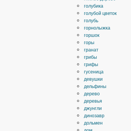
голубика
голубой цветок
голубь
горнолыжка
горшок
горы
гранат
грибы
грифы
гусеница
девушки
дельфины
дерево
деревья
джунгли
динозавр
дольмен
дом