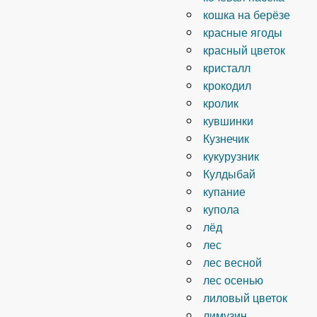
кошка на берёзе
красные ягоды
красный цветок
кристалл
крокодил
кролик
кувшинки
Кузнечик
кукурузник
Кулдыбай
купание
купола
лёд
лес
лес весной
лес осенью
лиловый цветок
лимузин