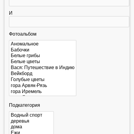
е
с
И
ь
Фотоальбом
Подкатегория