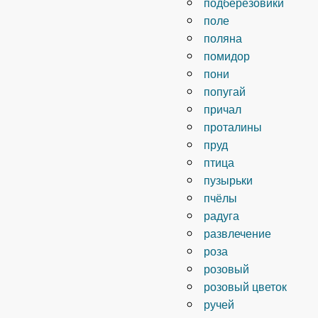
подберезовики
поле
поляна
помидор
пони
попугай
причал
проталины
пруд
птица
пузырьки
пчёлы
радуга
развлечение
роза
розовый
розовый цветок
ручей