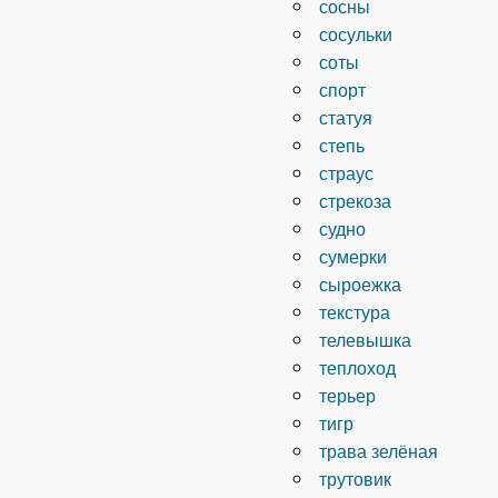
сосны
сосульки
соты
спорт
статуя
степь
страус
стрекоза
судно
сумерки
сыроежка
текстура
телевышка
теплоход
терьер
тигр
трава зелёная
трутовик