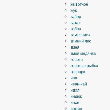
животное
жук
забор
закат
зебра
земляника
зимний лес
змея
змея медянка
золото
золотые рыбки
зоопарк
ива
иван-чай
идол
индюк
иней
инжир