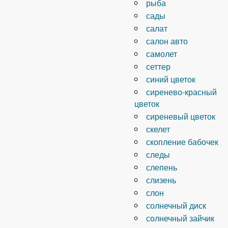
рыба
сады
салат
салон авто
самолет
сеттер
синий цветок
сиренево-красный
цветок
сиреневый цветок
скелет
скопление бабочек
следы
слепень
слизень
слон
солнечный диск
солнечный зайчик