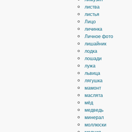
листва
листья
Лицо
личинка
Личное фото
лишайник
лодка
лошади
лужа
львица
лягушка
мамонт
маслята
мёд
медведь
минерал
моллюски
молния