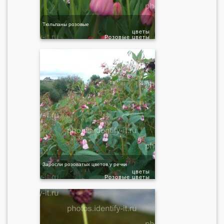
Тюльпаны розовые
цветы
Розовые цветы
Заросли розоватых цветов у речки
цветы
Розовые цветы