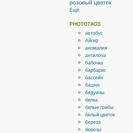
розовый цветок
Ещё
PHOTOTAGS
автобус
Айгир
аномалия
антилопа
бабочка
барбарис
бассейн
башня
бедуины
белка
белые грибы
белый цветок
береза
березы