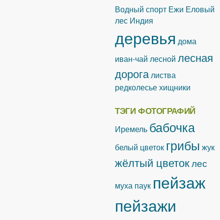
Водный спорт
Ежи
Еловый
лес
Индия
деревья
дома
лесная
иван-чай лесной
дорога
листва
редколесье
хищники
ТЭГИ ФОТОГРАФИЙ
бабочка
Иремель
грибы
белый цветок
жук
жёлтый цветок
лес
пейзаж
муха
паук
пейзажи