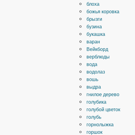
блоха
божья коровка
брызги
бузина
букашка
варан
Вейкборд
верблюды
вода
водолаз
вошь
выдра
гнилое дерево
голубика
голубой цветок
голубь
горнолыжка
горшок