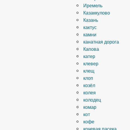
Иремель
Казаккулово
Казань
кактус
камни
канатная дорога
Капова
катер
клевер
клещ
клоп
козёл
колея
колодец
комар
кот
кофе
кочевая пасека