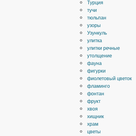
Турция
тучи
тюльпан
узоры
Узункуль
улитка
улитки речные
утолщение
фауна
фигурки
фиолетовый цветок
фламинго
фонтан
фрукт
хвоя
хищник
храм
цветы