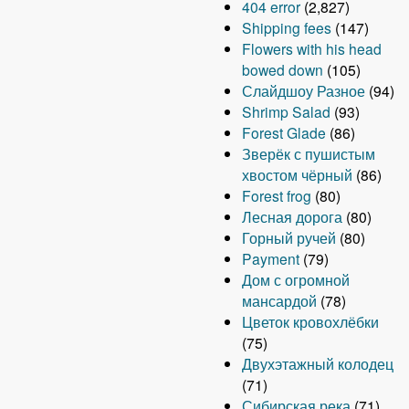
404 error
(2,827)
Shipping fees
(147)
Flowers with his head
bowed down
(105)
Слайдшоу Разное
(94)
Shrimp Salad
(93)
Forest Glade
(86)
Зверёк с пушистым
хвостом чёрный
(86)
Forest frog
(80)
Лесная дорога
(80)
Горный ручей
(80)
Payment
(79)
Дом с огромной
мансардой
(78)
Цветок кровохлёбки
(75)
Двухэтажный колодец
(71)
Сибирская река
(71)