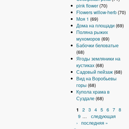
pink flower
(70)
Flowers willow-herb
(70)
Моя 1
(69)
Дома на площади
(69)
Поляна рыжих
мухоморов
(69)
Бабочки беловатые
(68)
Ягоды земляники на
кустиках
(68)
Садовый пейзаж
(68)
Вид на Воробьевы
горы
(68)
Купола храма в
Суздале
(68)
1
2
3
4
5
6
7
8
С
9
…
следующая
›
последняя »
т