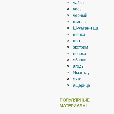
чайка
часы
черный
шмель
Шульган-таш
щенки
щит
экстрим
яблоко
яблони
ягоды
Ямантау
яхта
ящерица
ПОПУЛЯРНЫЕ
МАТЕРИАЛЫ