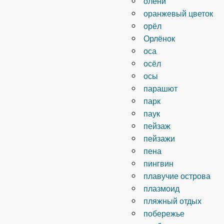
олени
оранжевый цветок
орёл
Орлёнок
оса
осёл
осы
парашют
парк
паук
пейзаж
пейзажи
пена
пингвин
плавучие острова
плазмоид
пляжный отдых
побережье