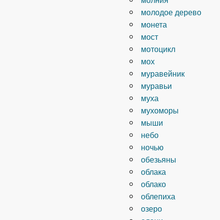
молодое дерево
монета
мост
мотоцикл
мох
муравейник
муравьи
муха
мухоморы
мыши
небо
ночью
обезьяны
облака
облако
облепиха
озеро