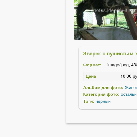
Зверёк с пушистым 
Формат:
image/jpeg, 43
Цена
10,00 ру
Альбом для фото:
Живо
Категория фото:
осталь
Тэги:
черный