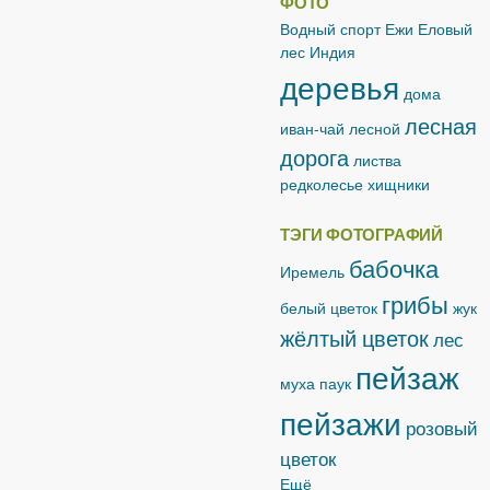
ФОТО
Водный спорт
Ежи
Еловый
лес
Индия
деревья
дома
лесная
иван-чай лесной
дорога
листва
редколесье
хищники
ТЭГИ ФОТОГРАФИЙ
бабочка
Иремель
грибы
белый цветок
жук
жёлтый цветок
лес
пейзаж
муха
паук
пейзажи
розовый
цветок
Ещё