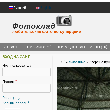
Русский
English
Фотоклад
любительские фото по суперцене
ВСЕ ФОТО
ПЕЙЗАЖИ (272)
ПРИРОДНЫЕ ФЕНОМЕНЫ (10)
ВХОД НА САЙТ
->
*
»
Животные
» Зверёк с пу
Имя пользователя
*
В
ы
з
Пароль
*
д
е
Регистрация
Забыли пароль?
с