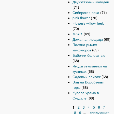
Двухэтажный колодец
(71)
Сибирская река
(71)
pink flower
(70)
Flowers willow-herb
(70)
Моя 1
(69)
Дома на площади
(69)
Поляна рыжих
мухоморов
(69)
Бабочки беловатые
(68)
Ягоды земляники на
кустиках
(68)
Садовый пейзаж
(68)
Вид на Воробьевы
горы
(68)
Купола храма в
Суздале
(68)
1
2
3
4
5
6
7
С
8
9
…
следующая