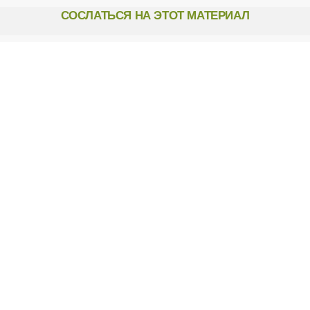
р
СОСЛАТЬСЯ НА ЭТОТ МАТЕРИАЛ
а
н
и
ц
ы