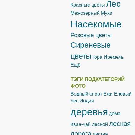
Лес
Красные цветы
Межозерный
Мухи
Насекомые
Розовые цветы
Сиреневые
цветы
гора Иремель
Ещё
ТЭГИ ПОДКАТЕГОРИЙ
ФОТО
Водный спорт
Ежи
Еловый
лес
Индия
деревья
дома
лесная
иван-чай лесной
дорога
листва