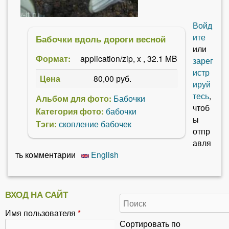
Войд
ите
Бабочки вдоль дороги весной
или
Формат:
application/zip, x , 32.1 MB
зарег
истр
Цена
80,00 руб.
ируй
тесь
,
Альбом для фото:
Бабочки
чтоб
Категория фото:
бабочки
ы
Тэги:
скопление бабочек
отпр
авля
ть комментарии
English
ВХОД НА САЙТ
Имя пользователя
*
Сортировать по