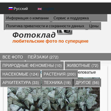
Перейти
Русский
English
к
И
Информация о компании
Сервис и поддержка
Н
основному
Политика приватности и сохранности данных
Цены
Ф
содержанию
О
Фотоклад
Р
любительские фото по суперцене
М
А
Ц
И
ВСЕ ФОТО
ПЕЙЗАЖИ (272)
Я
ПРИРОДНЫЕ ФЕНОМЕНЫ (10)
ЖИВОТНЫЕ (72)
->
*
»
скопление бабочек
» Бабочки беловатые
НАСЕКОМЫЕ (124)
РАСТЕНИЯ (200)
В
АРХИТЕКТУРА (33)
ТЕХНИКА (19)
ДРУГОЕ (56)
ы
з
д