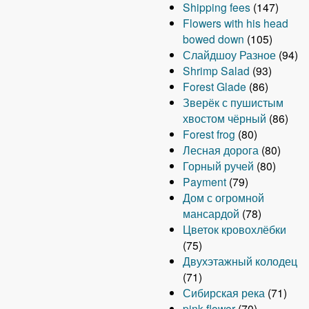
Shipping fees
(147)
Flowers with his head
bowed down
(105)
Слайдшоу Разное
(94)
Shrimp Salad
(93)
Forest Glade
(86)
Зверёк с пушистым
хвостом чёрный
(86)
Forest frog
(80)
Лесная дорога
(80)
Горный ручей
(80)
Payment
(79)
Дом с огромной
мансардой
(78)
Цветок кровохлёбки
(75)
Двухэтажный колодец
(71)
Сибирская река
(71)
pink flower
(70)