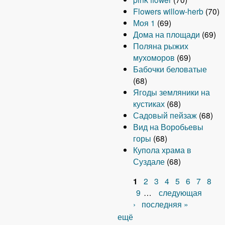
Flowers willow-herb
(70)
Моя 1
(69)
Дома на площади
(69)
Поляна рыжих
мухоморов
(69)
Бабочки беловатые
(68)
Ягоды земляники на
кустиках
(68)
Садовый пейзаж
(68)
Вид на Воробьевы
горы
(68)
Купола храма в
Суздале
(68)
1
2
3
4
5
6
7
8
С
9
…
следующая
›
последняя »
т
ещё