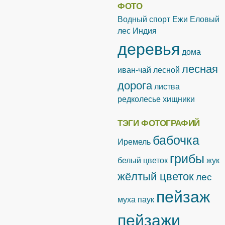
ФОТО
Водный спорт
Ежи
Еловый
лес
Индия
деревья
дома
лесная
иван-чай лесной
дорога
листва
редколесье
хищники
ТЭГИ ФОТОГРАФИЙ
бабочка
Иремель
грибы
белый цветок
жук
жёлтый цветок
лес
пейзаж
муха
паук
пейзажи