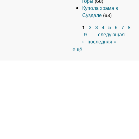
горы
(68)
Купола храма в
Суздале
(68)
1
2
3
4
5
6
7
8
С
9
…
следующая
›
последняя »
т
ещё
р
а
н
и
ц
ы