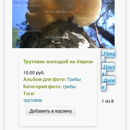
Пред
.
Трутовик молодой на березе
Пауз
10,00 руб.
а
Альбом для фото:
Грибы
Дале
Категория фото:
грибы
е
Тэги:
трутовик
1
из
8