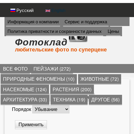
Перейти
Русский
English
к
И
Информация о компании
Сервис и поддержка
Н
основному
Политика приватности и сохранности данных
Цены
Ф
содержанию
О
Фотоклад
Р
любительские фото по суперцене
М
А
Ц
И
ВСЕ ФОТО
ПЕЙЗАЖИ (272)
Я
ПРИРОДНЫЕ ФЕНОМЕНЫ (10)
ЖИВОТНЫЕ (72)
->
*
»
НАСЕКОМЫЕ (124)
РАСТЕНИЯ (200)
В
Сортировать по
АРХИТЕКТУРА (33)
ТЕХНИКА (19)
ДРУГОЕ (56)
ы
Порядок
з
д