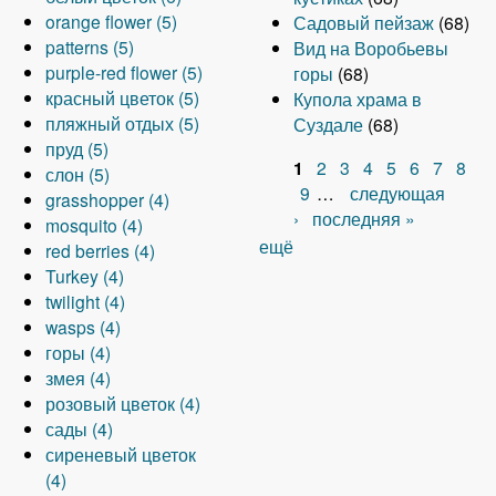
orange flower (5)
i
e
e
I
g
p
n
y
r
e
l
r
f
r
t
A
p
о
Садовый пейзаж
(68)
patterns (5)
l
l
r
r
A
o
l
e
r
p
r
y
e
o
f
e
p
p
к
Вид на Воробьевы
purple-red flower (5)
t
d
e
p
n
y
f
e
i
f
w
e
r
i
r
p
l
f
A
горы
(68)
красный цветок (5)
e
f
m
p
f
И
i
d
l
i
h
n
e
l
l
y
i
A
p
Купола храма в
пляжный отдых (5)
r
i
e
l
l
р
l
f
l
l
i
g
s
t
y
б
l
p
A
p
Суздале
(68)
пруд (5)
l
A
l
y
y
е
t
l
a
t
t
r
t
e
o
е
t
p
p
l
1
2
3
4
5
6
7
8
слон (5)
t
p
A
f
p
f
м
e
o
r
e
e
a
f
r
r
л
e
l
p
y
С
9
…
следующая
grasshopper (4)
e
p
p
i
a
i
е
r
w
f
r
f
s
i
A
a
ы
r
y
l
p
›
последняя »
mosquito (4)
r
l
p
l
t
A
l
л
e
i
l
s
l
p
n
й
к
y
u
т
ещё
red berries (4)
y
l
t
t
p
t
ь
r
l
A
o
f
t
p
g
ц
р
п
r
р
Turkey (4)
п
y
e
A
e
p
e
f
f
t
p
w
i
e
l
e
в
а
л
p
twilight (4)
р
с
r
p
A
r
l
r
i
i
e
p
e
l
r
y
f
е
с
я
l
а
wasps (4)
у
л
A
p
p
n
y
l
l
r
l
r
t
g
l
т
н
ж
e
н
горы (4)
д
о
A
p
l
p
s
m
t
t
y
f
e
r
o
о
ы
н
-
змея (4)
f
н
p
A
p
y
l
f
o
e
e
r
i
r
a
w
к
й
ы
r
и
розовый цветок (4)
i
f
p
p
l
T
y
i
s
r
r
e
l
s
e
f
ц
й
A
e
ц
сады (4)
l
i
l
p
A
y
u
t
l
q
d
t
s
r
i
в
о
p
d
сиреневый цветок
t
l
y
l
p
w
r
w
t
u
b
e
h
f
l
е
т
p
f
ы
(4)
A
e
t
г
y
p
a
k
i
e
i
e
r
o
i
t
т
д
l
l