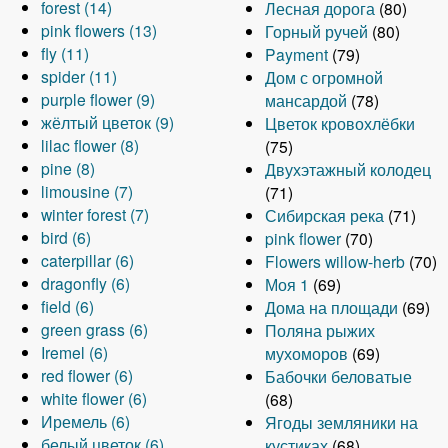
forest (14)
p
A
y
b
p
n
u
l
Лесная дорога
(80)
t
t
f
e
i
r
pink flowers (13)
p
p
п
u
l
d
s
A
y
Горный ручей
(80)
e
e
i
r
l
fly (11)
A
l
p
е
t
y
s
h
p
y
Payment
(79)
r
r
l
t
spider (11)
p
y
l
A
й
t
п
c
r
p
e
Дом с огромной
t
e
purple flower (9)
p
b
y
p
з
e
е
A
a
o
l
l
мансардой
(78)
e
r
жёлтый цветок (9)
l
u
f
p
а
r
й
p
p
o
y
l
A
Цветок кровохлёбки
r
lilac flower (8)
y
g
o
l
ж
f
з
A
p
e
m
p
o
p
(75)
pine (8)
f
A
f
r
y
f
l
а
p
l
f
s
i
w
p
Двухэтажный колодец
limousine (7)
l
p
i
e
s
i
y
A
ж
p
y
i
f
n
f
l
(71)
winter forest (7)
y
p
l
s
p
l
f
p
и
l
A
p
l
i
k
l
y
Сибирская река
(71)
bird (6)
f
A
l
t
t
i
t
i
p
f
y
p
u
t
l
f
o
ж
pink flower
(70)
caterpillar (6)
i
p
y
e
f
d
e
l
l
A
i
l
p
r
e
t
l
w
ё
Flowers willow-herb
(70)
dragonfly (6)
l
p
p
r
i
e
r
t
A
y
p
l
i
l
p
r
e
o
e
л
Моя 1
(69)
field (6)
t
l
A
i
l
r
e
p
l
p
t
l
y
l
r
w
r
т
Дома на площади
(69)
green grass (6)
e
y
p
n
t
f
r
p
i
l
e
a
A
w
e
e
f
ы
Поляна рыжих
Iremel (6)
r
b
p
e
A
e
i
l
m
y
r
c
p
i
f
r
i
й
мухоморов
(69)
red flower (6)
i
l
f
p
r
l
y
o
A
c
f
p
n
l
s
l
ц
Бабочки беловатые
white flower (6)
r
y
i
p
t
d
u
p
a
l
A
l
t
o
f
t
в
(68)
Иремель (6)
d
f
l
l
e
r
A
s
p
t
o
p
y
e
w
i
e
е
Ягоды земляники на
белый цветок (6)
f
i
t
y
r
a
p
i
l
e
w
p
g
r
e
l
r
A
т
кустиках
(68)