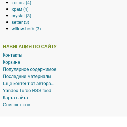
сосны (4)
p
r
e
о
з
l
s
A
e
l
r
t
r
p
l
e
о
ы
y
o
храм (4)
p
r
р
м
A
y
p
p
y
i
o
r
p
t
r
к
х
р
w
crystal (3)
l
ы
е
p
с
s
p
A
f
g
f
i
e
e
f
f
о
e
setter (3)
y
f
я
p
а
A
f
l
p
i
h
i
e
r
r
i
i
з
r
willow-herb (3)
с
i
f
l
д
p
i
y
p
l
t
l
s
A
f
l
l
о
f
и
l
i
y
ы
p
l
с
l
t
f
t
f
p
i
t
t
в
i
р
t
l
х
f
l
t
о
y
e
i
e
i
p
l
e
e
ы
l
НАВИГАЦИЯ ПО САЙТУ
е
e
t
р
i
y
e
с
c
r
l
r
l
l
t
r
r
й
t
н
r
e
а
l
s
r
н
r
t
t
y
e
ц
e
Контакты
е
r
м
t
e
ы
y
e
e
w
r
в
r
Корзина
в
f
e
t
f
s
r
r
i
е
Популярное содержимое
ы
i
r
t
i
t
l
т
Последние материалы
й
l
e
l
a
l
о
Еще контент от автора...
ц
t
r
t
l
o
к
Yandex Turbo RSS feed
в
e
f
e
f
w
f
Карта сайта
е
r
i
r
i
-
i
Список тэгов
т
l
l
h
l
о
t
t
e
t
к
e
e
r
e
f
r
r
b
r