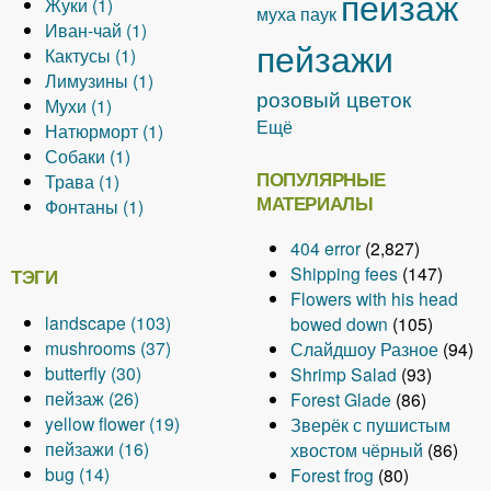
пейзаж
Жуки (1)
з
е
с
A
М
e
б
р
ч
l
y
f
p
f
p
в
ц
e
муха
паук
Иван-чай (1)
ь
в
f
p
у
r
ы
у
к
A
y
Н
i
p
i
l
е
в
r
пейзажи
Кактусы (1)
f
ы
i
p
з
f
д
A
и
p
В
а
l
l
l
y
т
е
Лимузины (1)
i
е
l
l
е
i
ы
p
f
p
е
A
с
t
y
t
Г
ы
т
розовый цветок
Мухи (1)
l
ц
t
A
y
и
l
f
p
i
l
й
p
е
e
Д
e
о
f
ы
Ещё
Натюрморт (1)
t
в
e
p
Ж
f
t
i
l
l
y
к
p
A
к
r
о
r
л
i
f
Собаки (1)
e
е
r
p
у
i
e
l
A
y
t
И
б
l
p
о
м
у
l
i
ПОПУЛЯРНЫЕ
Трава (1)
r
т
l
к
A
l
r
t
p
К
e
в
о
y
p
м
и
б
t
l
МАТЕРИАЛЫ
Фонтаны (1)
ы
y
и
p
t
e
p
а
r
A
а
р
Л
l
ы
к
ы
e
t
f
М
f
p
e
r
l
к
p
н
д
и
y
е
у
е
r
e
404 error
(2,827)
i
у
i
l
r
y
т
p
-
f
м
Н
f
м
ц
r
Shipping fees
(147)
ТЭГИ
l
х
l
y
С
у
l
ч
i
у
а
i
о
в
Flowers with his head
t
и
t
Т
о
с
y
а
l
з
т
l
р
е
landscape (103)
A
bowed down
(105)
e
f
e
р
б
ы
Ф
й
t
и
ю
t
я
т
mushrooms (37)
p
A
Слайдшоу Разное
(94)
r
i
r
а
а
f
о
f
e
н
р
e
f
ы
butterfly (30)
A
p
p
Shrimp Salad
(93)
l
в
к
i
н
i
r
ы
м
r
i
f
пейзаж (26)
A
p
l
p
Forest Glade
(86)
t
а
и
l
т
l
f
о
l
i
yellow flower (19)
p
p
y
l
A
Зверёк с пушистым
e
f
f
t
а
t
i
р
t
l
пейзажи (16)
p
l
A
l
y
p
хвостом чёрный
(86)
r
i
i
e
н
e
l
т
e
t
bug (14)
A
l
y
p
a
m
p
Forest frog
(80)
l
l
r
ы
r
t
f
r
e