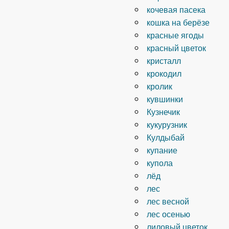
кочевая пасека
кошка на берёзе
красные ягоды
красный цветок
кристалл
крокодил
кролик
кувшинки
Кузнечик
кукурузник
Кулдыбай
купание
купола
лёд
лес
лес весной
лес осенью
лиловый цветок