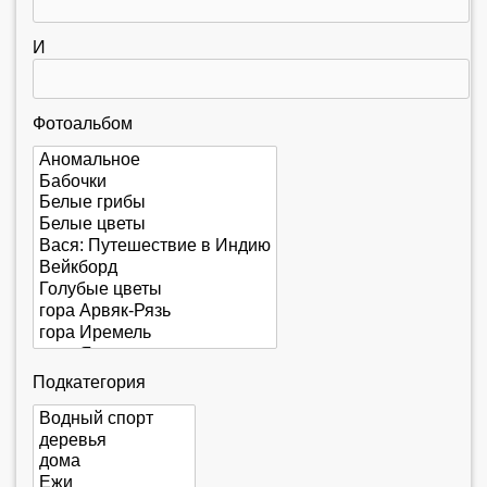
е
с
И
ь
Фотоальбом
Подкатегория