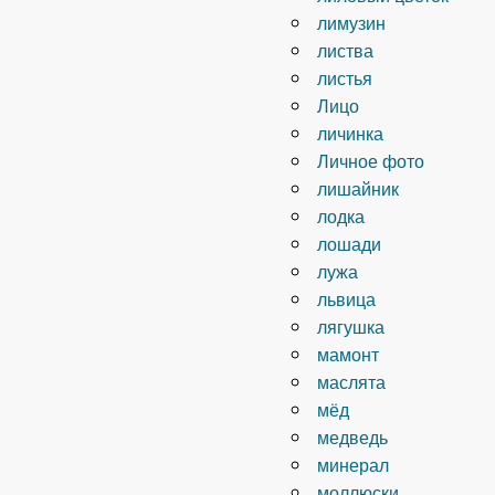
лимузин
листва
листья
Лицо
личинка
Личное фото
лишайник
лодка
лошади
лужа
львица
лягушка
мамонт
маслята
мёд
медведь
минерал
моллюски