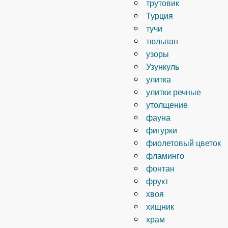
трутовик
Турция
тучи
тюльпан
узоры
Узункуль
улитка
улитки речные
утолщение
фауна
фигурки
фиолетовый цветок
фламинго
фонтан
фрукт
хвоя
хищник
храм