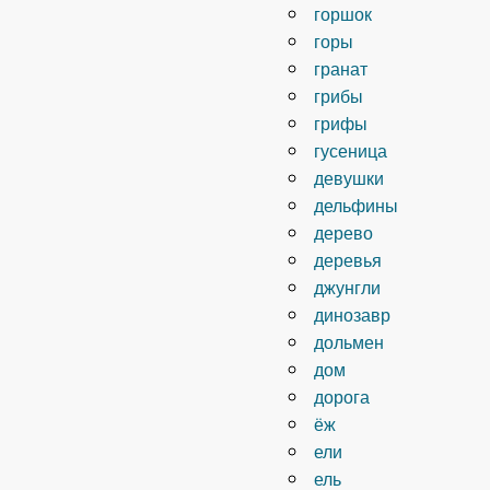
горшок
горы
гранат
грибы
грифы
гусеница
девушки
дельфины
дерево
деревья
джунгли
динозавр
дольмен
дом
дорога
ёж
ели
ель