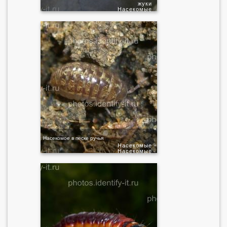
жуки
Насекомые
Насекомое в песке ручья
Насекомые
Насекомые