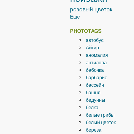
розовый цветок
Ещё
PHOTOTAGS
автобус
Айгир
аномалия
антилопа
бабочка
барбарис
бассейн
башня
бедуины
белка
белые грибы
белый цветок
береза