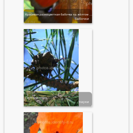
Красивая разноцветная бабочка на жёлтом цветке
бабочки
Паук-крестовик
пауки