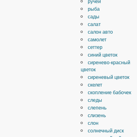
ручей
рыба
сады
салат
салон авто
самолет
сеттер
синий цветок
сиренево-красный
цветок
сиреневый цветок
скелет
скопление бабочек
следы
слепень
слизень
слон
солнечный диск