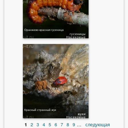
Оранжево-красная гусеница
гусеницы
Насекомые
Красный странный жук
жуки
Насекомые
1
2
3
4
5
6
7
8
9
…
следующая