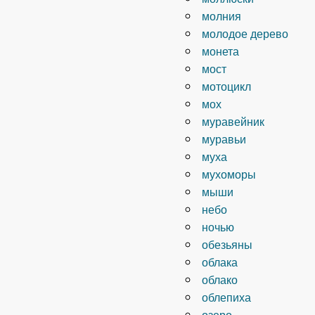
молния
молодое дерево
монета
мост
мотоцикл
мох
муравейник
муравьи
муха
мухоморы
мыши
небо
ночью
обезьяны
облака
облако
облепиха
озеро