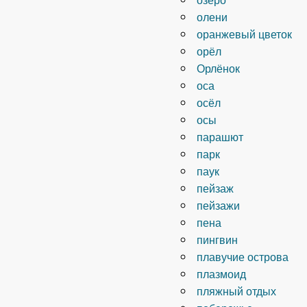
олени
оранжевый цветок
орёл
Орлёнок
оса
осёл
осы
парашют
парк
паук
пейзаж
пейзажи
пена
пингвин
плавучие острова
плазмоид
пляжный отдых