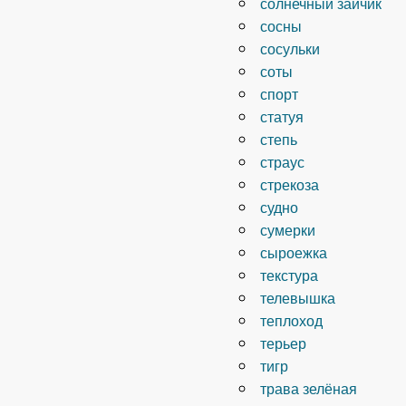
солнечный зайчик
сосны
сосульки
соты
спорт
статуя
степь
страус
стрекоза
судно
сумерки
сыроежка
текстура
телевышка
теплоход
терьер
тигр
трава зелёная