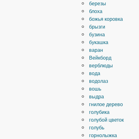
березы
блоха
божья коровка
брызги
бузина
букашка
варан
Вейкборд
верблюды
вода
водолаз
вошь
выдра
гнилое дерево
голубика
голубой цветок
голубь
горнолыжка