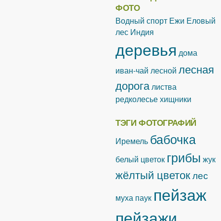
ФОТО
Водный спорт
Ежи
Еловый
лес
Индия
деревья
дома
лесная
иван-чай лесной
дорога
листва
редколесье
хищники
ТЭГИ ФОТОГРАФИЙ
бабочка
Иремель
грибы
белый цветок
жук
жёлтый цветок
лес
пейзаж
муха
паук
пейзажи