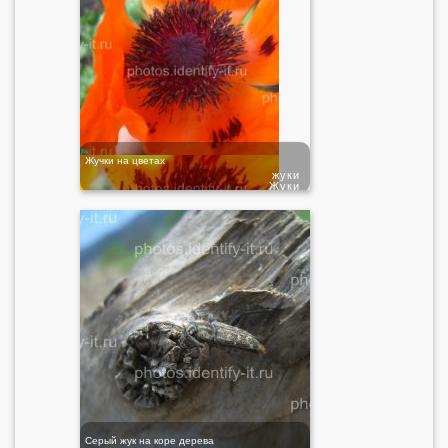
Жучки на цветах
жуки
Жуки
Серый жук на коре дерева