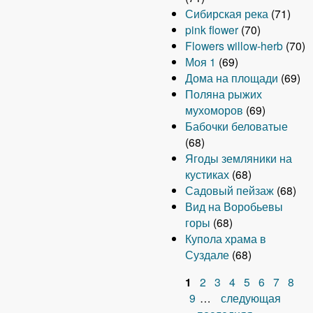
Сибирская река
(71)
pink flower
(70)
Flowers willow-herb
(70)
Моя 1
(69)
Дома на площади
(69)
Поляна рыжих
мухоморов
(69)
Бабочки беловатые
(68)
Ягоды земляники на
кустиках
(68)
Садовый пейзаж
(68)
Вид на Воробьевы
горы
(68)
Купола храма в
Суздале
(68)
1
2
3
4
5
6
7
8
С
9
…
следующая