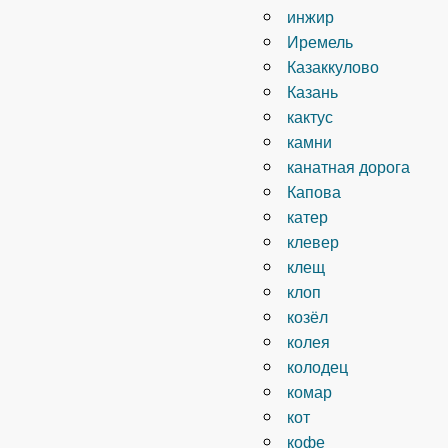
инжир
Иремель
Казаккулово
Казань
кактус
камни
канатная дорога
Капова
катер
клевер
клещ
клоп
козёл
колея
колодец
комар
кот
кофе