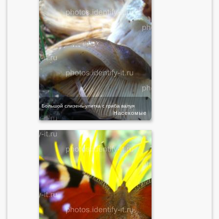
Большой слизень-улитка с гриба валуя
Насекомые