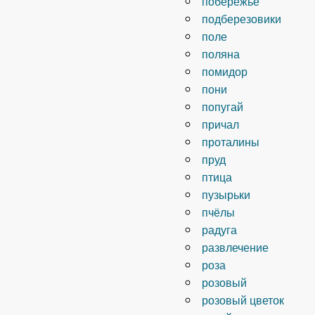
побережье
подберезовики
поле
поляна
помидор
пони
попугай
причал
проталины
пруд
птица
пузырьки
пчёлы
радуга
развлечение
роза
розовый
розовый цветок