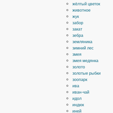
жёлтый цветок
животное
жук
забор
закат
зебра
земляника
зимний лес
змея
змея медянка
золото
золотые рыбки
зоопарк
ива
иван-чай
идол
индюк
иней