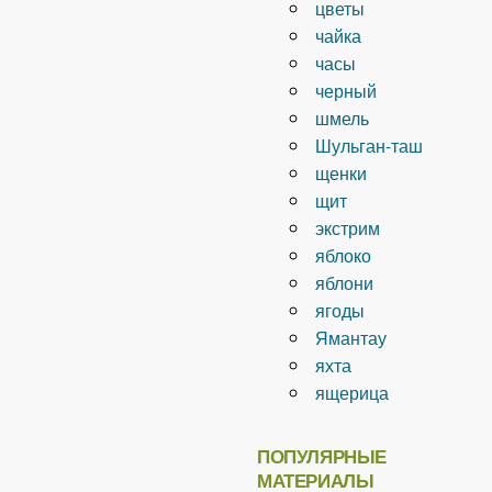
цветы
чайка
часы
черный
шмель
Шульган-таш
щенки
щит
экстрим
яблоко
яблони
ягоды
Ямантау
яхта
ящерица
ПОПУЛЯРНЫЕ
МАТЕРИАЛЫ