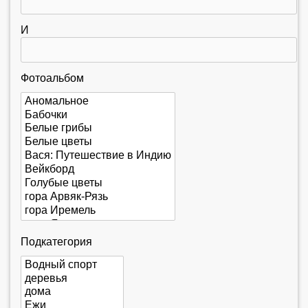
е
с
И
ь
Фотоальбом
Подкатегория