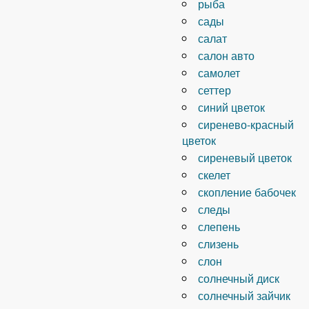
рыба
сады
салат
салон авто
самолет
сеттер
синий цветок
сиренево-красный
цветок
сиреневый цветок
скелет
скопление бабочек
следы
слепень
слизень
слон
солнечный диск
солнечный зайчик