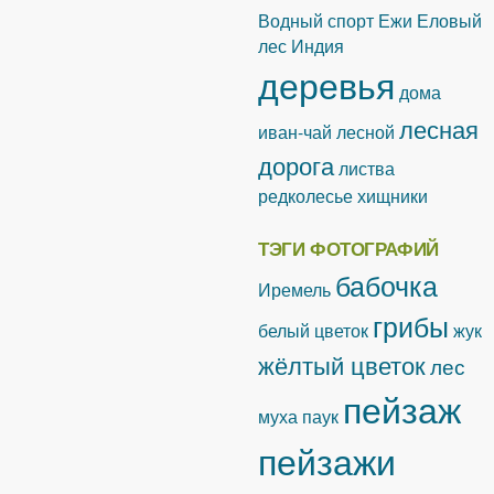
Водный спорт
Ежи
Еловый
лес
Индия
деревья
дома
лесная
иван-чай лесной
дорога
листва
редколесье
хищники
ТЭГИ ФОТОГРАФИЙ
бабочка
Иремель
грибы
белый цветок
жук
жёлтый цветок
лес
пейзаж
муха
паук
пейзажи