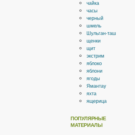
чайка
часы
черный
шмель
Шульган-таш
щенки
щит
экстрим
яблоко
яблони
ягоды
Ямантау
яхта
ящерица
ПОПУЛЯРНЫЕ
МАТЕРИАЛЫ