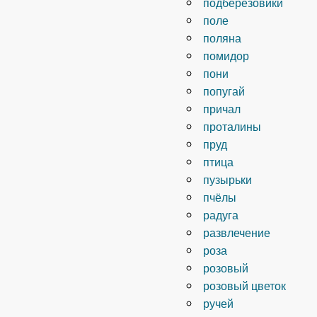
подберезовики
поле
поляна
помидор
пони
попугай
причал
проталины
пруд
птица
пузырьки
пчёлы
радуга
развлечение
роза
розовый
розовый цветок
ручей