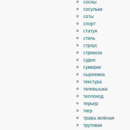
сосны
сосульки
соты
спорт
статуя
степь
страус
стрекоза
судно
сумерки
сыроежка
текстура
телевышка
теплоход
терьер
тигр
трава зелёная
трутовик