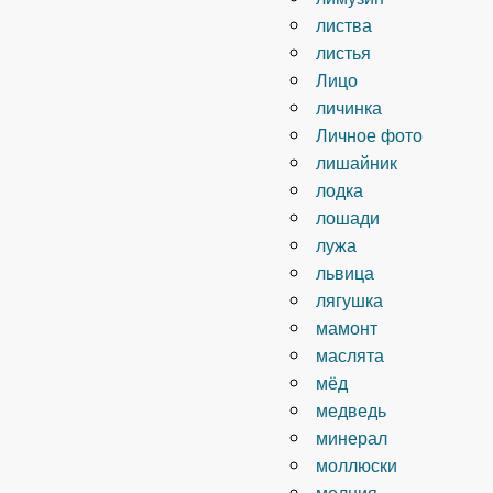
листва
листья
Лицо
личинка
Личное фото
лишайник
лодка
лошади
лужа
львица
лягушка
мамонт
маслята
мёд
медведь
минерал
моллюски
молния