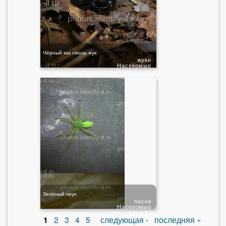
Чёрный как смоль жук
жуки
Насекомые
Зелёный паук
пауки
Насекомые
1
2
3
4
5
следующая ›
последняя »