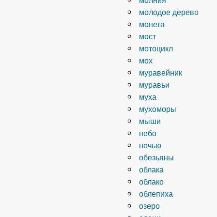
молодое дерево
монета
мост
мотоцикл
мох
муравейник
муравьи
муха
мухоморы
мыши
небо
ночью
обезьяны
облака
облако
облепиха
озеро