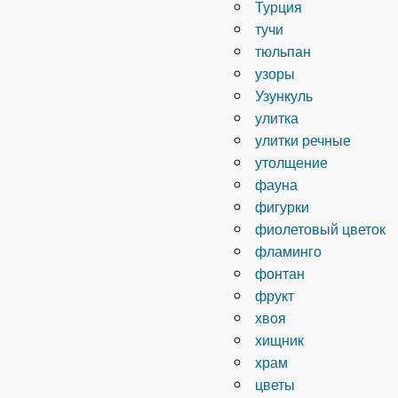
Турция
тучи
тюльпан
узоры
Узункуль
улитка
улитки речные
утолщение
фауна
фигурки
фиолетовый цветок
фламинго
фонтан
фрукт
хвоя
хищник
храм
цветы