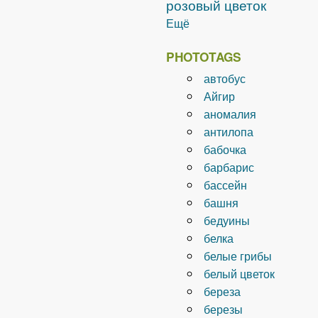
розовый цветок
Ещё
PHOTOTAGS
автобус
Айгир
аномалия
антилопа
бабочка
барбарис
бассейн
башня
бедуины
белка
белые грибы
белый цветок
береза
березы