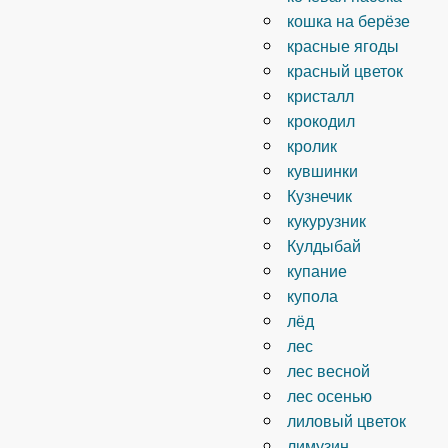
кошка на берёзе
красные ягоды
красный цветок
кристалл
крокодил
кролик
кувшинки
Кузнечик
кукурузник
Кулдыбай
купание
купола
лёд
лес
лес весной
лес осенью
лиловый цветок
лимузин