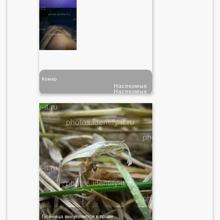
Комар
Насекомые
Насекомые
Гусеница вылупляется в траве