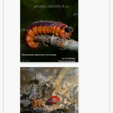
Оранжево-красная гусеница
гусеницы
Насекомые