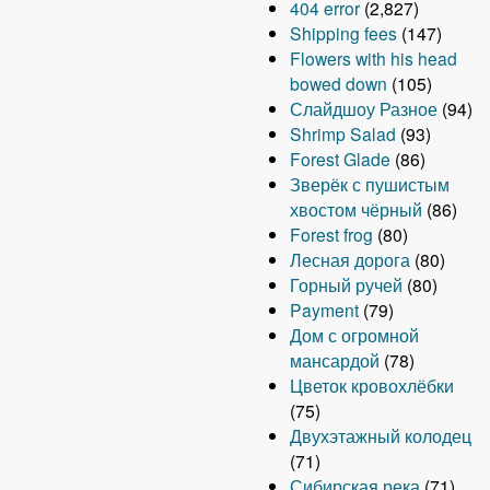
404 error
(2,827)
Shipping fees
(147)
Flowers with his head
bowed down
(105)
Слайдшоу Разное
(94)
Shrimp Salad
(93)
Forest Glade
(86)
Зверёк с пушистым
хвостом чёрный
(86)
Forest frog
(80)
Лесная дорога
(80)
Горный ручей
(80)
Payment
(79)
Дом с огромной
мансардой
(78)
Цветок кровохлёбки
(75)
Двухэтажный колодец
(71)
Сибирская река
(71)