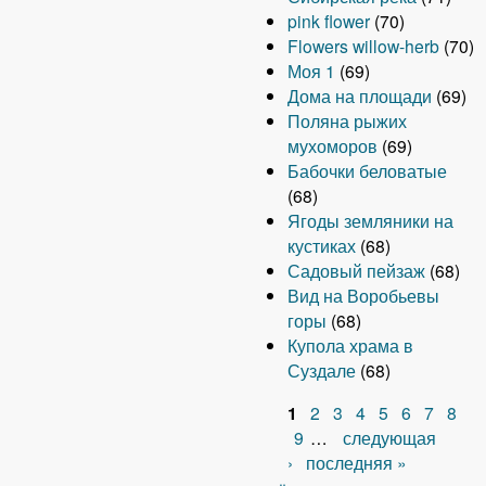
pink flower
(70)
Flowers willow-herb
(70)
Моя 1
(69)
Дома на площади
(69)
Поляна рыжих
мухоморов
(69)
Бабочки беловатые
(68)
Ягоды земляники на
кустиках
(68)
Садовый пейзаж
(68)
Вид на Воробьевы
горы
(68)
Купола храма в
Суздале
(68)
1
2
3
4
5
6
7
8
С
9
…
следующая
›
последняя »
т