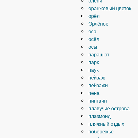
олени
оранжевый цветок
орёл
Орлёнок
оса
осёл
осы
парашют
парк
паук
пейзаж
пейзажи
пена
пингвин
плавучие острова
плазмоид
пляжный отдых
побережье