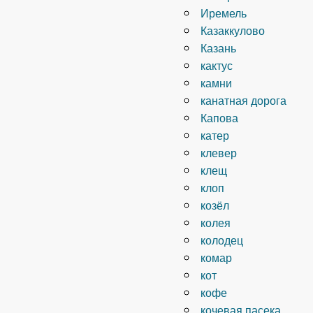
Иремель
Казаккулово
Казань
кактус
камни
канатная дорога
Капова
катер
клевер
клещ
клоп
козёл
колея
колодец
комар
кот
кофе
кочевая пасека