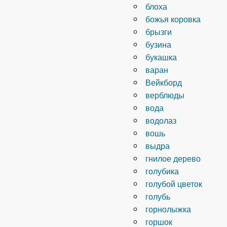
блоха
божья коровка
брызги
бузина
букашка
варан
Вейкборд
верблюды
вода
водолаз
вошь
выдра
гнилое дерево
голубика
голубой цветок
голубь
горнолыжка
горшок