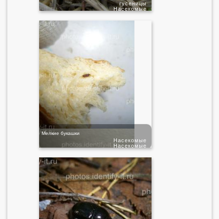
гусеницы
Насекомые
Мелкие букашки
Насекомые
Насекомые