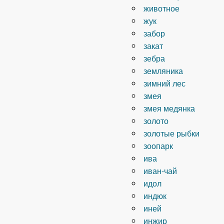
животное
жук
забор
закат
зебра
земляника
зимний лес
змея
змея медянка
золото
золотые рыбки
зоопарк
ива
иван-чай
идол
индюк
иней
инжир