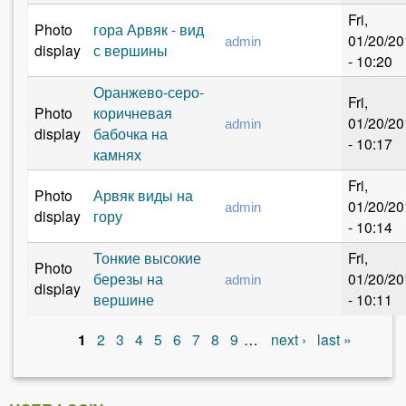
Fri,
Photo
гора Арвяк - вид
01/20/20
admin
display
с вершины
- 10:20
Оранжево-серо-
Fri,
Photo
коричневая
01/20/20
admin
display
бабочка на
- 10:17
камнях
Fri,
Photo
Арвяк виды на
01/20/20
admin
display
гору
- 10:14
Тонкие высокие
Fri,
Photo
березы на
01/20/20
admin
display
вершине
- 10:11
1
2
3
4
5
6
7
8
9
…
next ›
last »
P
a