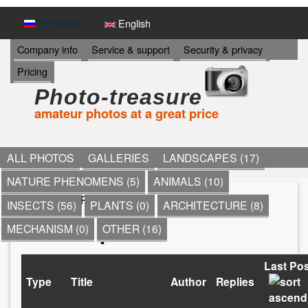
Skip
Русский
English
to
И
Company info
Service & support
Security & privacy
Н
main
Pricing
Ф
content
О
Photo-treasure
Р
amateur photos at a great price
М
А
Ц
И
ALL PHOTOS
GALLERIES
LANDSCAPES (17)
Я
NATURE PHENOMENS (5)
ANIMALS (10)
->
Home
» Recent content
INSECTS (56)
PLANTS (0)
ARCHITECTURE (8)
Y
Recent posts
MECHANISM (0)
OTHER (16)
o
u
Last Pos
Type
Title
Author
Replies
a