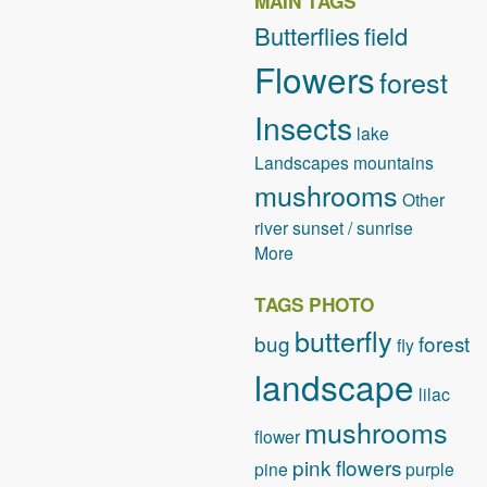
MAIN TAGS
Butterflies
field
Flowers
forest
Insects
lake
Landscapes
mountains
mushrooms
Other
river
sunset / sunrise
More
TAGS PHOTO
butterfly
bug
forest
fly
landscape
lilac
mushrooms
flower
pink flowers
pine
purple