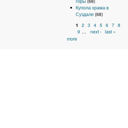
горы
(68)
Купола храма в
Суздале
(68)
1
2
3
4
5
6
7
8
P
9
…
next ›
last »
more
a
g
e
s