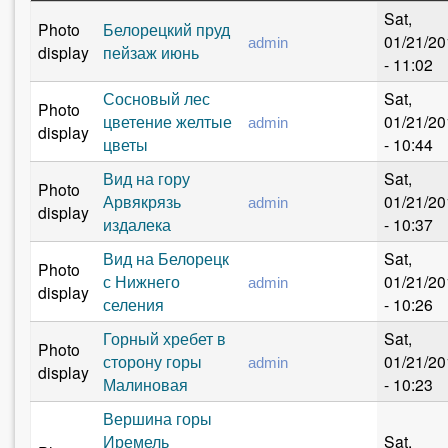
r
Sat,
Photo
Белорецкий пруд
e
01/21/20
admin
display
пейзаж июнь
- 11:02
h
Сосновый лес
Sat,
e
Photo
цветение желтые
01/21/20
admin
display
r
цветы
- 10:44
e
Вид на гору
Sat,
Photo
Арвякрязь
01/21/20
admin
display
издалека
- 10:37
Вид на Белорецк
Sat,
Photo
с Нижнего
01/21/20
admin
display
селения
- 10:26
Горный хребет в
Sat,
Photo
сторону горы
01/21/20
admin
display
Малиновая
- 10:23
Вершина горы
Иремель
Sat,