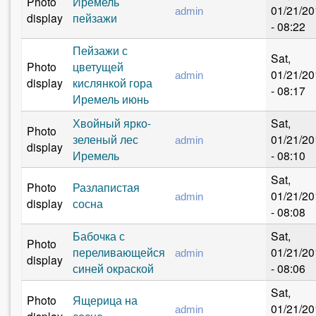
Photo
Иремель
01/21/20
admin
display
пейзажи
- 08:22
Пейзажи с
Sat,
Photo
цветущей
01/21/20
admin
display
кислянкой гора
- 08:17
Иремель июнь
Хвойный ярко-
Sat,
Photo
зеленый лес
01/21/20
admin
display
Иремель
- 08:10
Sat,
Photo
Разлапистая
01/21/20
admin
display
сосна
- 08:08
Бабочка с
Sat,
Photo
переливающейся
01/21/20
admin
display
синей окраской
- 08:06
Sat,
Photo
Ящерица на
01/21/20
admin
display
сосне