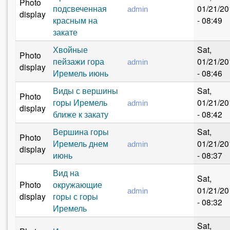
Photo
подсвеченная
01/21/20
admin
display
красным на
- 08:49
закате
Хвойные
Sat,
Photo
пейзажи гора
01/21/20
admin
display
Иремель июнь
- 08:46
Виды с вершины
Sat,
Photo
горы Иремель
01/21/20
admin
display
ближе к закату
- 08:42
Вершина горы
Sat,
Photo
Иремель днем
01/21/20
admin
display
июнь
- 08:37
Вид на
Sat,
Photo
окружающие
01/21/20
admin
display
горы с горы
- 08:32
Иремель
Sat,