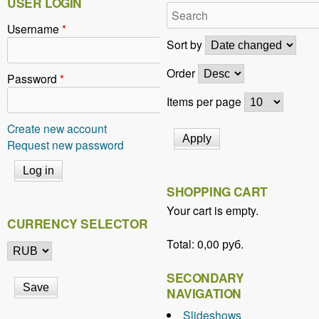
USER LOGIN
g
Username
*
e
Sort by
s
Order
Password
*
Items per page
Create new account
Request new password
SHOPPING CART
Your cart is empty.
CURRENCY SELECTOR
Total:
0,00 руб.
SECONDARY
NAVIGATION
Slideshows